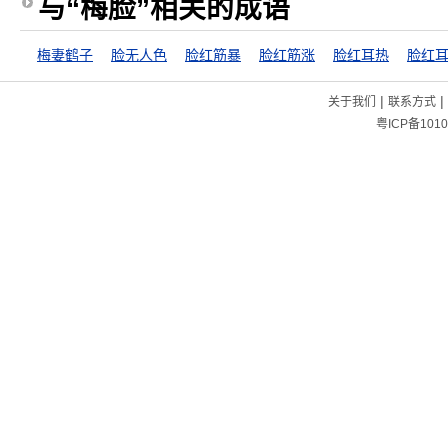
与“梅脸”相关的成语
梅妻鹤子
脸无人色
脸红筋暴
脸红筋涨
脸红耳热
脸红
|
|
关于我们
联系方式
粤ICP备1010