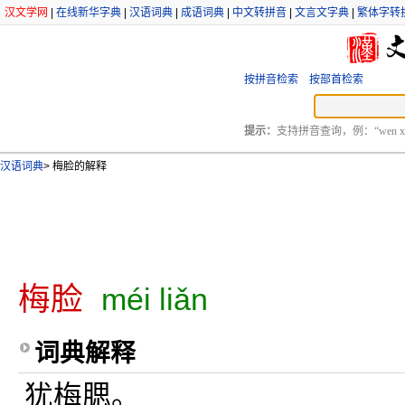
汉文学网
|
在线新华字典
|
汉语词典
|
成语词典
|
中文转拼音
|
文言文字典
|
繁体字转
按拼音检索
按部首检索
提示：
支持拼音查询，例：“wen xu
汉语词典
>
梅脸的解释
梅脸
méi liǎn
词典解释
犹梅腮。