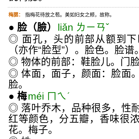
梅腮：
指梅花待放之苞。美如妇女之颊，故称。
●
脸
（臉）
liǎn ㄌㄧㄢˇ
◎ 面孔，头的前部从额到
（亦作“脸型”）。脸色。脸谱
◎ 物体的前部：鞋脸儿。门
◎ 体面，面子，颜面：脸面
脸。
●
梅
méi ㄇㄟˊ
◎ 落叶乔木，品种很多，性
红等颜色，分五瓣，香味很
花。梅子。