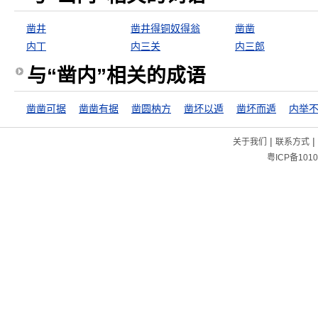
凿井
凿井得铜奴得翁
凿凿
内丁
内三关
内三郎
与“凿内”相关的成语
凿凿可据
凿凿有据
凿圆枘方
凿坏以遁
凿坏而遁
|
|
关于我们
联系方式
粤ICP备1010