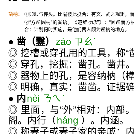
凿枘：
①卯眼与榫头。比喻彼此投合：有文、武之规矩，
②“方凿圆枘”的省语。《楚辞·九辨》：“圜凿而
合：计划何时实施，是他们两人颇为凿枘的地方。
●
凿
（鑿）
záo ㄗㄠˊ
◎ 挖槽或穿孔用的工具，称“
◎ 穿孔，挖掘：凿孔。凿井
◎ 器物上的孔，是容纳枘（
◎ 明确，真实：凿凿。证据
●
内
nèi ㄋㄟˋ
◎ 里面，与“外”相对：内部
阁。内行（
háng
）。内涵。
◎ 称妻子或妻子家的亲戚：