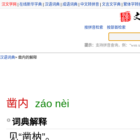
汉文学网
|
在线新华字典
|
汉语词典
|
成语词典
|
中文转拼音
|
文言文字典
|
繁体字转
按拼音检索
按部首检索
提示：
支持拼音查询，例：“wen xu
汉语词典
>
凿内的解释
凿内
záo nèi
词典解释
见“凿枘”。