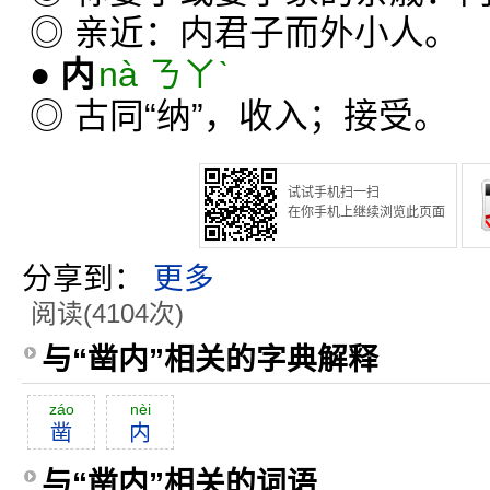
◎ 亲近：内君子而外小人。
●
内
nà ㄋㄚˋ
◎ 古同“纳”，收入；接受。
试试手机扫一扫
在你手机上继续浏览此页面
分享到：
更多
阅读(4104次)
与“凿内”相关的字典解释
záo
nèi
凿
内
与“凿内”相关的词语