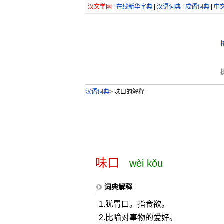
汉文学网
|
在线新华字典
|
汉语词典
|
成语词典
|
中
汉语词典
>
味口的解释
味口
wèi kǒu
词典解释
1.犹胃口。指食欲。
2.比喻对事物的爱好。