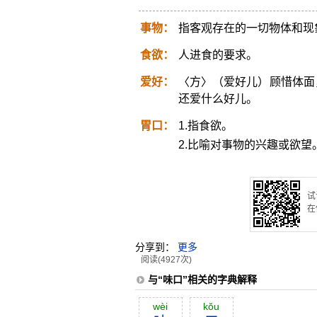
事物：
指客观存在的一切物体和现
食欲：
人进食的要求。
爱好：
〈方〉（爱好儿）顾惜体面
还爱什么好儿。
胃口：
1.指食欲。
2.比喻对事物的兴趣或欲望
试
在
分享到：
更多
阅读(4927次)
与“味口”相关的字典解释
wèi
kŏu