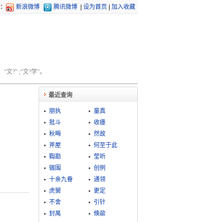
：
新浪微博
腾讯微博
|
设为首页
|
加入收藏
文?” ;“文?学”。
最近查询
朋执
童真
批斗
收瘗
秋晦
然故
斧屋
何至于此
鞫勘
莹听
辍围
创例
十亲九眷
通领
虎舅
更定
不舍
引针
封禺
倏歘