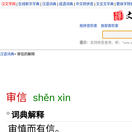
汉文学网
|
在线新华字典
|
汉语词典
|
成语词典
|
中文转拼音
|
文言文字典
|
繁体字转
按拼音检索
按部首检索
提示：
支持拼音查询，例：“wen xu
汉语词典
>
审信的解释
审信
shěn xìn
词典解释
审慎而有信。