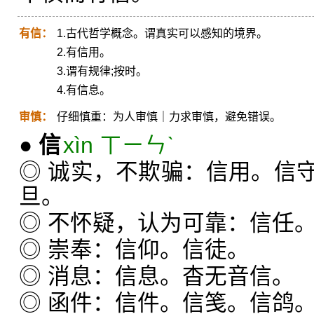
有信：
1.古代哲学概念。谓真实可以感知的境界。
2.有信用。
3.谓有规律;按时。
4.有信息。
审慎：
仔细慎重：为人审慎｜力求审慎，避免错误。
●
信
xìn ㄒㄧㄣˋ
◎ 诚实，不欺骗：信用。信
旦。
◎ 不怀疑，认为可靠：信任
◎ 崇奉：信仰。信徒。
◎ 消息：信息。杳无音信。
◎ 函件：信件。信笺。信鸽