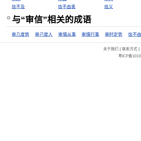
信不及
信不由衷
信义
与“审信”相关的成语
审几度势
审己度人
审慎从事
审慎行事
审时定势
信不
|
|
关于我们
联系方式
粤ICP备1010