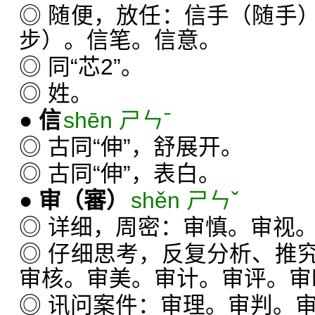
◎ 随便，放任：信手（随手
步）。信笔。信意。
◎ 同“芯2”。
◎ 姓。
●
信
shēn ㄕㄣˉ
◎ 古同“伸”，舒展开。
◎ 古同“伸”，表白。
●
审
（審）
shěn ㄕㄣˇ
◎ 详细，周密：审慎。审视
◎ 仔细思考，反复分析、推
审核。审美。审计。审评。审
◎ 讯问案件：审理。审判。