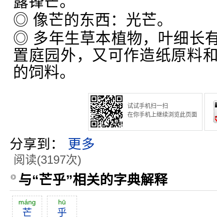
露锋芒。
◎ 像芒的东西：光芒。
◎ 多年生草本植物，叶细长
置庭园外，又可作造纸原料
的饲料。
试试手机扫一扫
在你手机上继续浏览此页面
分享到：
更多
阅读(3197次)
与“芒乎”相关的字典解释
máng
hū
芒
乎