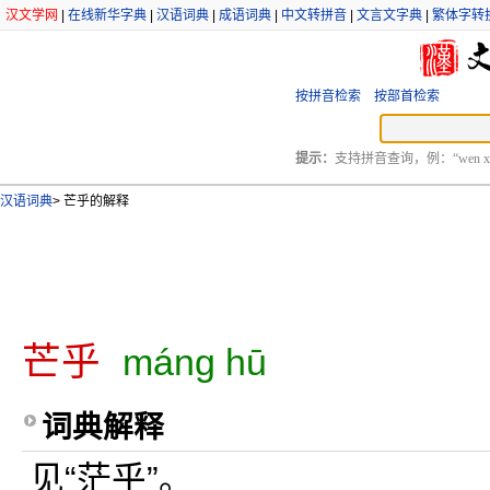
汉文学网
|
在线新华字典
|
汉语词典
|
成语词典
|
中文转拼音
|
文言文字典
|
繁体字转
按拼音检索
按部首检索
提示：
支持拼音查询，例：“wen xu
汉语词典
>
芒乎的解释
芒乎
máng hū
词典解释
见“茫乎”。