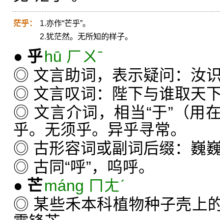
茫乎：
1.亦作“芒乎”。
2.犹茫然。无所知的样子。
●
乎
hū ㄏㄨˉ
◎ 文言助词，表示疑问：汝
◎ 文言叹词：陛下与谁取天
◎ 文言介词，相当“于”（用
乎。无须乎。异乎寻常。
◎ 古形容词或副词后缀：巍
◎ 古同“呼”，呜呼。
●
芒
máng ㄇㄤˊ
◎ 某些禾本科植物种子壳上