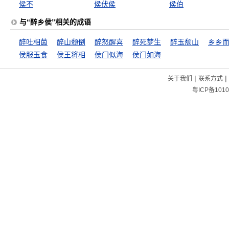
侯不
侯伏侯
侯伯
与“醉乡侯”相关的成语
醉吐相茵
醉山颓倒
醉怒醒喜
醉死梦生
醉玉颓山
乡乡
侯服玉食
侯王将相
侯门似海
侯门如海
|
|
关于我们
联系方式
粤ICP备1010