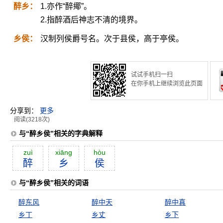
醉乡：
1.亦作“醉鄊”。
2.指醉酒后神志不清的境界。
乡侯：
汉制列侯爵号名。次于县侯，高于亭侯。
试试手机扫一扫
在你手机上继续浏览此页面
分享到：
更多
阅读(3218次)
与“醉乡侯”相关的字典解释
zuì
xiāng
hòu
醉
乡
侯
与“醉乡侯”相关的词语
醉东风
醉中天
醉中真
乡丁
乡丈
乡下