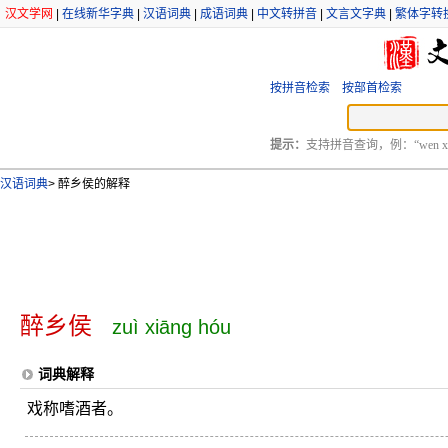
汉文学网
|
在线新华字典
|
汉语词典
|
成语词典
|
中文转拼音
|
文言文字典
|
繁体字转
按拼音检索
按部首检索
提示：
支持拼音查询，例：“wen xu
汉语词典
>
醉乡侯的解释
醉乡侯
zuì xiāng hóu
词典解释
戏称嗜酒者。