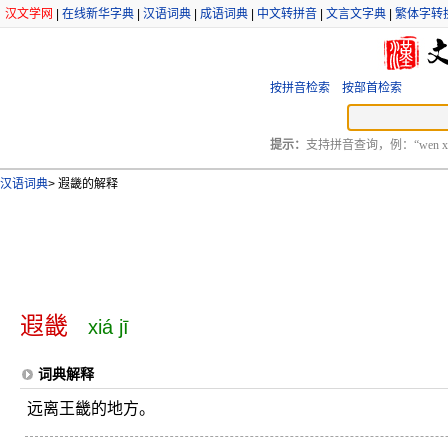
汉文学网
|
在线新华字典
|
汉语词典
|
成语词典
|
中文转拼音
|
文言文字典
|
繁体字转
按拼音检索
按部首检索
提示：
支持拼音查询，例：“wen xu
汉语词典
>
遐畿的解释
遐畿
xiá jī
词典解释
远离王畿的地方。