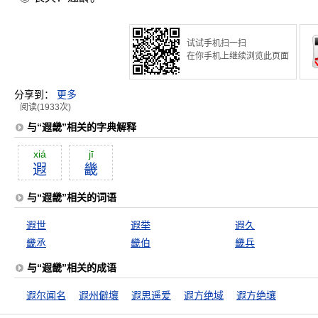
试试手机扫一扫
在你手机上继续浏览此页面
分享到：
更多
阅读(1933次)
与“遐畿”相关的字典解释
xiá
jī
遐
畿
与“遐畿”相关的词语
遐世
遐举
遐久
畿丞
畿伯
畿兵
与“遐畿”相关的成语
遐尔闻名
遐州僻壤
遐思遥爱
遐方绝域
遐方绝壤