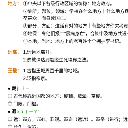
地方：
①中央以下各级行政区域的统称：地方政府。
②处所；部位；领域：学校在什么地方｜什么地方
卒甚众，而身死国亡。
③部分；方面：这话有对的地方｜有些地方你欠考
④地保：令他们报个“暴病身亡”，合族中及地方共递
⑤本地；当地：地方上的老百姓个个拥护李书记。
远离：
1.远远地离开。
2.佛教谓达到超脱生死境界之法。
王畿：
1.古指王城周围千里的地域。
2.泛指帝京。
●
畿
jī ㄐㄧˉ
◎ 古代称靠近国都的地方：畿辅。畿辇。京畿。
◎ 门限，门槛。
●
遐
xiá ㄒㄧㄚˊ
◎ 远：遐方。遐心。遐观。遐迩（远近）。遐举（进行；
◎ 长久：遐龄。