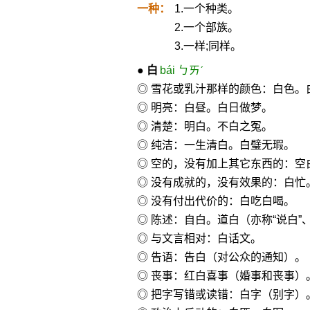
一种：
1.一个种类。
2.一个部族。
3.一样;同样。
●
白
bái ㄅㄞˊ
◎ 雪花或乳汁那样的颜色：白色。
◎ 明亮：白昼。白日做梦。
◎ 清楚：明白。不白之冤。
◎ 纯洁：一生清白。白璧无瑕。
◎ 空的，没有加上其它东西的：空
◎ 没有成就的，没有效果的：白忙
◎ 没有付出代价的：白吃白喝。
◎ 陈述：自白。道白（亦称“说白”、
◎ 与文言相对：白话文。
◎ 告语：告白（对公众的通知）。
◎ 丧事：红白喜事（婚事和丧事）
◎ 把字写错或读错：白字（别字）