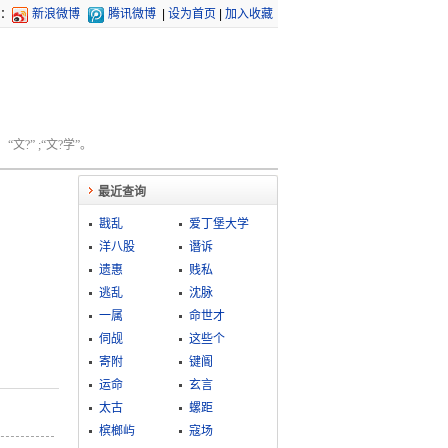
：
新浪微博
腾讯微博
|
设为首页
|
加入收藏
文?” ;“文?学”。
最近查询
戡乱
爱丁堡大学
洋八股
谮诉
遗惠
贱私
逃乱
沈脉
一属
命世才
伺觇
这些个
寄附
键阍
运命
玄言
太古
螺距
槟榔屿
寇场