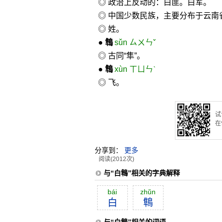
◎ 政治上反动的：白匪。白军。
◎ 中国少数民族，主要分布于云南
◎ 姓。
●
鶽
sǔn ㄙㄨㄣˇ
◎ 古同“隼”。
●
鶽
xùn ㄒㄩㄣˋ
◎ 飞。
试
在
分享到：
更多
阅读(2012次)
与“白鶽”相关的字典解释
bái
zhŭn
白
鶽