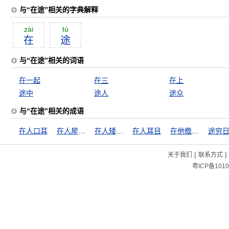
与“在途”相关的字典解释
zài
tú
在
途
与“在途”相关的词语
在一起
在三
在上
途中
途人
途众
与“在途”相关的成语
在人口耳
在人屋檐下，不得不低头
在人矮檐下，怎敢不低头
在人耳目
在他檐下走，怎敢不低头
途穷
|
|
关于我们
联系方式
粤ICP备1010