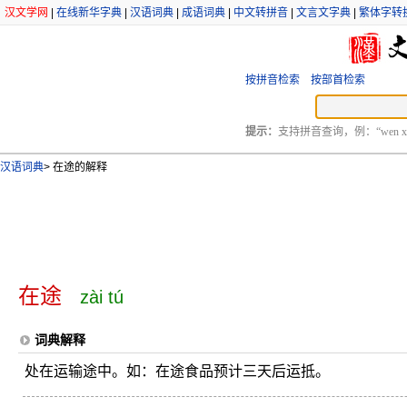
汉文学网
|
在线新华字典
|
汉语词典
|
成语词典
|
中文转拼音
|
文言文字典
|
繁体字转
按拼音检索
按部首检索
提示：
支持拼音查询，例：“wen xu
汉语词典
>
在途的解释
在途
zài tú
词典解释
处在运输途中。如：在途食品预计三天后运抵。