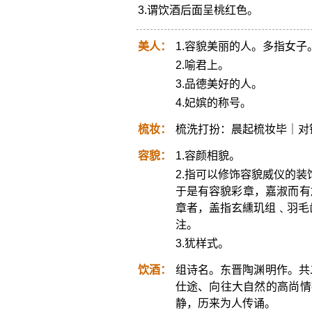
3.谓饮酒后面呈桃红色。
美人：
1.容貌美丽的人。多指女子
2.喻君上。
3.品德美好的人。
4.妃嫔的称号。
梳妆：
梳洗打扮：晨起梳妆毕｜对
容貌：
1.容颜相貌。
2.指可以修饰容貌威仪的装
于是有容貌彩章，嘉淑而有
章者，盖指玄纁玑组﹑羽毛
注。
3.犹样式。
饮酒：
组诗名。东晋陶渊明作。共
仕途、向往大自然的高尚情
静，历来为人传诵。