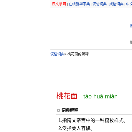
汉文学网
|
在线新华字典
|
汉语词典
|
成语词典
|
中
汉语词典
>
桃花面的解释
桃花面
táo huā miàn
词典解释
1.指隋文帝宫中的一种梳妆样式。
2.泛指美人容貌。