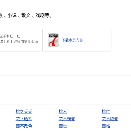
诗歌﹑小说﹑散文﹑戏剧等。
试手机扫一扫
下载本页内容
你手机上继续浏览此页面
桃之夭夭
桃人
桃仁
花下晒裈
花不愣登
花不棱登
面不改色
面世
面临