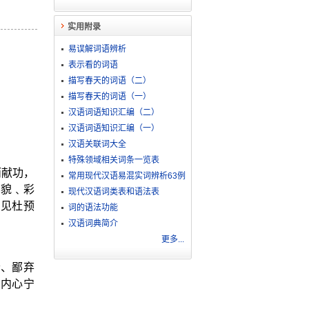
实用附录
易误解词语辨析
表示看的词语
描写春天的词语（二）
描写春天的词语（一）
汉语词语知识汇编（二）
汉语词语知识汇编（一）
汉语关联词大全
特殊领域相关词条一览表
而献功，
常用现代汉语易混实词辨析63例
容貌﹑彩
现代汉语词类表和语法表
。见杜预
词的语法功能
汉语词典简介
更多...
贵、鄙弃
的内心宁