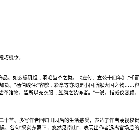
。
镜巧梳妆。
饰品。如玄纁玑组﹑羽毛齿革之类。《左传．宣公十四年》:“朝
加货。”杨伯峻注:“容貌﹑彩章等亦均是小国所献大国之物……
齿革诸物，皆所以充衣服﹑旌旗之装饰者。”一说，指威仪容颜
二十首。多写作者回归田园后的生活感受，表达了作者蔑视权
操。名句“采菊东篱下，悠然见南山”，表现出作者远离官场后