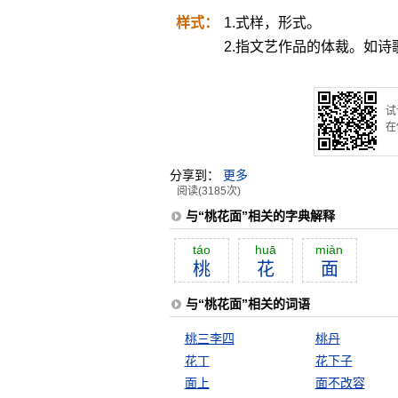
样式：
1.式样，形式。
2.指文艺作品的体裁。如
试
在
分享到：
更多
阅读(3185次)
与“桃花面”相关的字典解释
táo
huā
miàn
桃
花
面
与“桃花面”相关的词语
桃三李四
桃丹
花丁
花下子
面上
面不改容