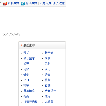
：
新浪微博
腾讯微博
|
设为首页
|
加入收藏
文?” ;“文?学”。
最近查询
荒扰
新月派
骥伏盐车
面临
虚死
毒利
阿倾
钝闵
佌佌
绣文
上日
祖腊
拌嘴
石淙
寻根问底
舌者兵也
宥弼
燋尾
打落牙齿和血吞
九觔黄