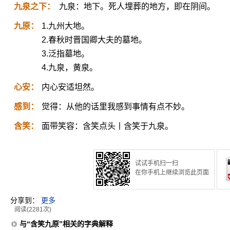
九泉之下：
九泉：地下。死人埋葬的地方，即在阴间。
九原：
1.九州大地。
2.春秋时晋国卿大夫的墓地。
3.泛指墓地。
4.九泉，黄泉。
心安：
内心安适坦然。
感到：
觉得：从他的话里我感到事情有点不妙。
含笑：
面带笑容：含笑点头丨含笑于九泉。
试试手机扫一扫
在你手机上继续浏览此页面
分享到：
更多
阅读(2281次)
与“含笑九原”相关的字典解释