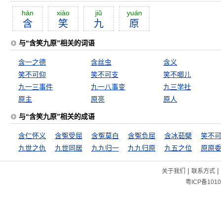
hán
xiào
jiŭ
yuán
含
笑
九
原
与“含笑九原”相关的词语
含一之德
含丝虫
含义
笑不可仰
笑不可支
笑不唧儿
九一三事件
九一八事变
九三学社
原主
原亮
原人
与“含笑九原”相关的成语
含仁怀义
含冤受屈
含冤莫白
含冤负屈
含冰茹檗
笑不
九世之仇
九世同居
九九归一
九九归原
九五之位
原原
|
|
关于我们
联系方式
粤ICP备1010