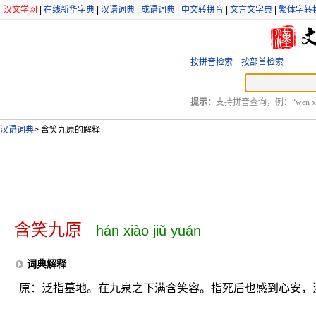
汉文学网
|
在线新华字典
|
汉语词典
|
成语词典
|
中文转拼音
|
文言文字典
|
繁体字转
按拼音检索
按部首检索
提示：
支持拼音查询，例：“wen xu
汉语词典
>
含笑九原的解释
含笑九原
hán xiào jiǔ yuán
词典解释
原：泛指墓地。在九泉之下满含笑容。指死后也感到心安，