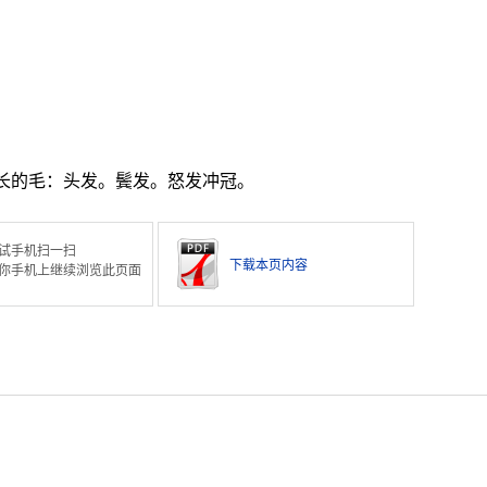
。
长的毛：头发。鬓发。怒发冲冠。
试手机扫一扫
下载本页内容
你手机上继续浏览此页面