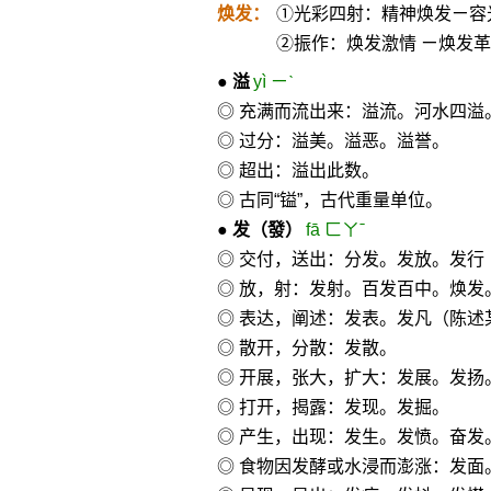
焕发：
①光彩四射：精神焕发ㄧ容
②振作：焕发激情 ㄧ焕发
●
溢
yì ㄧˋ
◎ 充满而流出来：溢流。河水四溢
◎ 过分：溢美。溢恶。溢誉。
◎ 超出：溢出此数。
◎ 古同“镒”，古代重量单位。
●
发
（發）
fā ㄈㄚˉ
◎ 交付，送出：分发。发放。发行
◎ 放，射：发射。百发百中。焕发
◎ 表达，阐述：发表。发凡（陈述
◎ 散开，分散：发散。
◎ 开展，张大，扩大：发展。发扬
◎ 打开，揭露：发现。发掘。
◎ 产生，出现：发生。发愤。奋发
◎ 食物因发酵或水浸而澎涨：发面