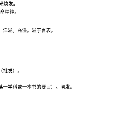
光焕发。
革命精神。
。洋溢。充溢。溢于言表。
（批发）。
。
某一学科或一本书的要旨）。阐发。
。
。
。