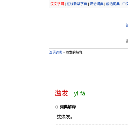
汉文学网
|
在线新华字典
|
汉语词典
|
成语词典
|
中
汉语词典
>
溢发的解释
溢发
yì fā
词典解释
犹焕发。