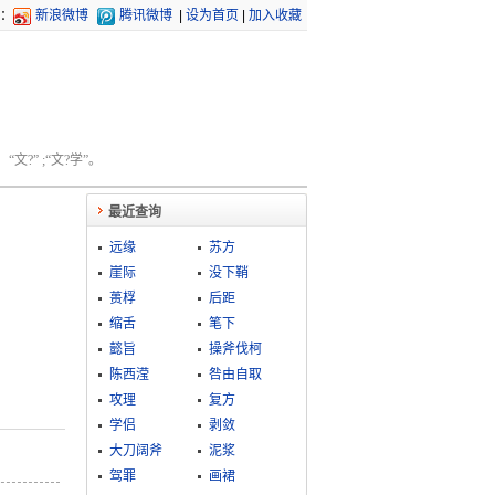
：
新浪微博
腾讯微博
|
设为首页
|
加入收藏
文?” ;“文?学”。
最近查询
远缘
苏方
崖际
没下鞘
蒉桴
后距
缩舌
笔下
懿旨
操斧伐柯
陈西滢
咎由自取
攻理
复方
学侣
剥敛
大刀阔斧
泥浆
驾罪
画裙