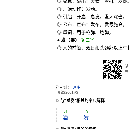
◎ 显现，显出：发病。发抖。发憷
◎ 开始动作：发动。
◎ 引起，开启：启发。发人深省。
◎ 公布，宣布：发布。发号施令。
◎ 量词，用于枪弹、炮弹。
●
发
（髮）
fà ㄈㄚˋ
◎ 人的前额、双耳和头颈部以上生
试
在
分享到：
更多
阅读(2661次)
与“溢发”相关的字典解释
yì
fā
溢
发