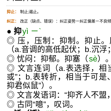
抑止：
制止;遏止。
纠正：
改正（缺点、错误）：纠正姿势ㄧ纠正偏差ㄧ不良
●
抑
yì ㄧˋ
◎ 压，压制：抑制。抑止
（a.音调的高低起伏；b.沉浮
◎ 忧闷：抑郁。抑塞（
sè
）
◎ 文言连词（a.表选择，相
或”；b.表转折，相当于可是
抑君似鼠”）。
◎ 文言发语词：“抑齐人不盟
◎ 古同“噫”，叹词。