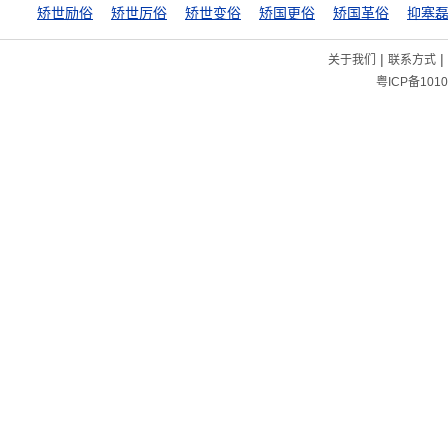
矫世励俗
矫世厉俗
矫世变俗
矫国更俗
矫国革俗
抑塞
|
|
关于我们
联系方式
粤ICP备1010