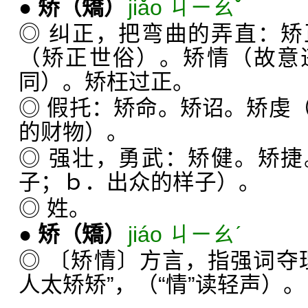
●
矫
（矯）
jiǎo ㄐㄧㄠˇ
◎ 纠正，把弯曲的弄直：
（矫正世俗）。矫情（故意
同）。矫枉过正。
◎ 假托：矫命。矫诏。矫虔
的财物）。
◎ 强壮，勇武：矫健。矫
子；ｂ．出众的样子）。
◎ 姓。
●
矫
（矯）
jiáo ㄐㄧㄠˊ
◎ 〔矫情〕方言，指强词夺
人太矫矫”，（“情”读轻声）。