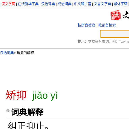
汉文学网
|
在线新华字典
|
汉语词典
|
成语词典
|
中文转拼音
|
文言文字典
|
繁体字转
按拼音检索
按部首检索
提示：
支持拼音查询，例：“wen xu
汉语词典
>
矫抑的解释
矫抑
jiǎo yì
词典解释
纠正抑止。