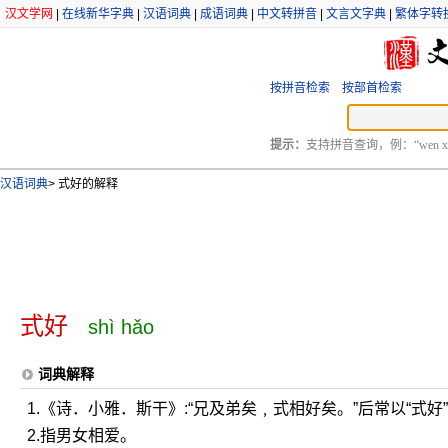
汉文学网
|
在线新华字典
|
汉语词典
|
成语词典
|
中文转拼音
|
文言文字典
|
繁体字转
按拼音检索
按部首检索
提示：
支持拼音查询，例：“wen xu
汉语词典
>
式好的解释
式好
shì hǎo
词典解释
1.《诗．小雅．斯干》:“兄及弟矣﹐式相好矣。”后常以“式好
2.指男女相爱。