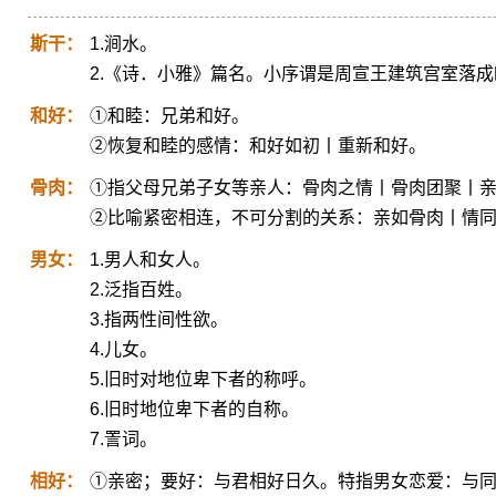
斯干：
1.涧水。
2.《诗．小雅》篇名。小序谓是周宣王建筑宫室落成
和好：
①和睦：兄弟和好。
②恢复和睦的感情：和好如初丨重新和好。
骨肉：
①指父母兄弟子女等亲人：骨肉之情丨骨肉团聚丨
②比喻紧密相连，不可分割的关系：亲如骨肉丨情
男女：
1.男人和女人。
2.泛指百姓。
3.指两性间性欲。
4.儿女。
5.旧时对地位卑下者的称呼。
6.旧时地位卑下者的自称。
7.詈词。
相好：
①亲密；要好：与君相好日久。特指男女恋爱：与