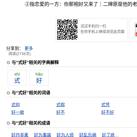
②指恋爱的一方：你那相好又来了｜二婶原是他的
试试手机扫一扫
在你手机上继续浏览此页面
分享到：
更多
阅读(2736次)
与“式好”相关的字典解释
shì
hăo
式
好
与“式好”相关的词语
式仰
式假
式凭
好一歇
好不
好不好
与“式好”相关的成语
好丹非素
好为事端
好为人师
好乱乐祸
好了疮疤忘了痛