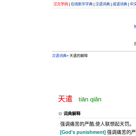
汉文学网
|
在线新华字典
|
汉语词典
|
成语词典
|
中
汉语词典
>
天遣的解释
天遣
tiān qiǎn
词典解释
强调痛苦的严酷,使人联想起天罚。
[God's punishment]
强调痛苦的严