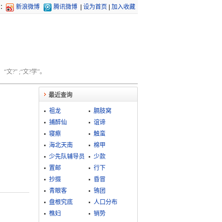
：
新浪微博
腾讯微博
|
设为首页
|
加入收藏
文?” ;“文?学”。
最近查询
祖龙
膈肢窝
捕醉仙
谊谛
寝瘵
触蛮
海北天南
棉甲
少先队辅导员
少款
置邮
行下
抄掇
昏冒
青眼客
铕团
盘根究底
人口分布
樵妇
销势