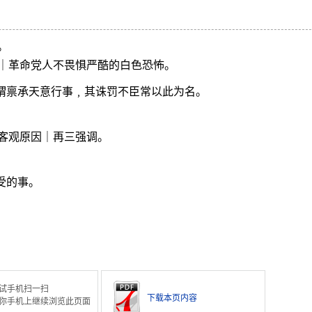
。
｜革命党人不畏惧严酷的白色恐怖。
自谓禀承天意行事﹐其诛罚不臣常以此为名。
客观原因｜再三强调。
。
受的事。
试手机扫一扫
下载本页内容
你手机上继续浏览此页面