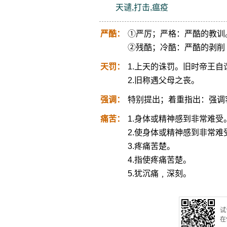
天谴,打击,瘟疫
严酷：
①严厉；严格：严酷的教训
②残酷；冷酷：严酷的剥削
天罚：
1.上天的诛罚。旧时帝王
2.旧称遇父母之丧。
强调：
特别提出；着重指出：强调
痛苦：
1.身体或精神感到非常难受
2.使身体或精神感到非常难
3.疼痛苦楚。
4.指使疼痛苦楚。
5.犹沉痛﹐深刻。
试
在