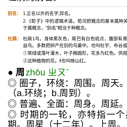
别名：
1.正名以外的名字;异名。
2.《荀子》中的逻辑术语。荀况把概念的基本属种关系
于属概念，“别名”相当于种概念。
杜鹃：
杜鹃1鸟，身体黑灰色，尾巴有白色斑点，腹部有
益鸟。多数把卵产在别的鸟巢中。也叫杜宇、布谷或子规。 
①常绿或落叶灌木，叶子椭圆形，花多为红色。供
②这种植物的花。‖也叫映山红。
●
周
zhōu ㄓㄡˉ
◎ 圈子，环绕：周围。周天
（a.环绕；b.周到）。
◎ 普遍、全面：周身。周延
◎ 时期的一轮，亦特指一
期。周星（十二年）。上周。