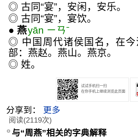
◎ 古同“宴”，安闲，安乐。
◎ 古同“宴”，宴饮。
●
燕
yān ㄧㄢˉ
◎ 中国周代诸侯国名，在
部：燕赵。燕山。燕京。
◎ 姓。
试试手机扫一扫
在你手机上继续浏览此页面
分享到：
更多
阅读(2119次)
与“周燕”相关的字典解释