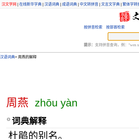
汉文学网
|
在线新华字典
|
汉语词典
|
成语词典
|
中文转拼音
|
文言文字典
|
繁体字转
按拼音检索
按部首检索
提示：
支持拼音查询，例：“wen xu
汉语词典
>
周燕的解释
周燕
zhōu yàn
词典解释
杜鹃的别名。