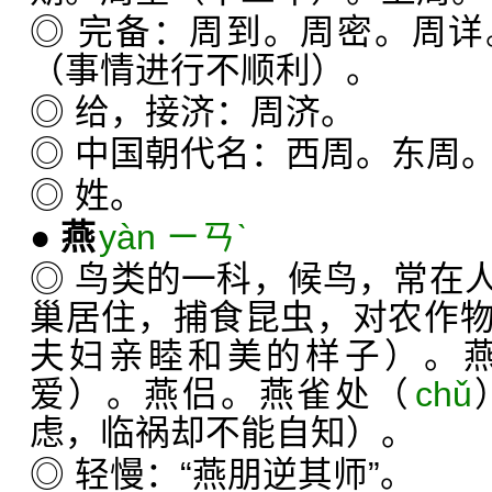
◎ 完备：周到。周密。周
（事情进行不顺利）。
◎ 给，接济：周济。
◎ 中国朝代名：西周。东周
◎ 姓。
●
燕
yàn ㄧㄢˋ
◎ 鸟类的一科，候鸟，常在
巢居住，捕食昆虫，对农作
夫妇亲睦和美的样子）。
爱）。燕侣。燕雀处（
chǔ
虑，临祸却不能自知）。
◎ 轻慢：“燕朋逆其师”。