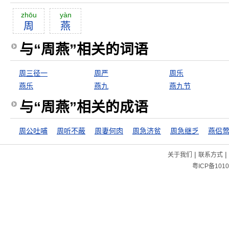
zhōu
yàn
周
燕
与“周燕”相关的词语
周三径一
周严
周乐
燕乐
燕九
燕九节
与“周燕”相关的成语
周公吐哺
周听不蔽
周妻何肉
周急济贫
周急继乏
燕侣
|
|
关于我们
联系方式
粤ICP备1010