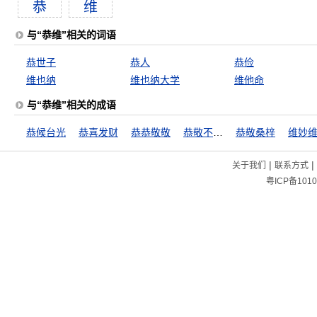
恭
维
与“恭维”相关的词语
恭世子
恭人
恭俭
维也纳
维也纳大学
维他命
与“恭维”相关的成语
恭候台光
恭喜发财
恭恭敬敬
恭敬不如从命
恭敬桑梓
维妙
|
|
关于我们
联系方式
粤ICP备1010