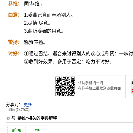
恭惟：
同‘恭维’。
曲意：
1.委曲己意而奉承别人。
2.尽情;尽意。
3.曲折委婉的用意。
赞扬：
称赞表扬。
讨好：
①通过巴结、迎合来讨得别人的欢心或称赞：一味
②收到好效果。多用于否定：吃力不讨好。
试试手机扫一扫
在你手机上继续浏览此页面
分享到：
更多
阅读(7479次)
与“恭维”相关的字典解释
gōng
wéi