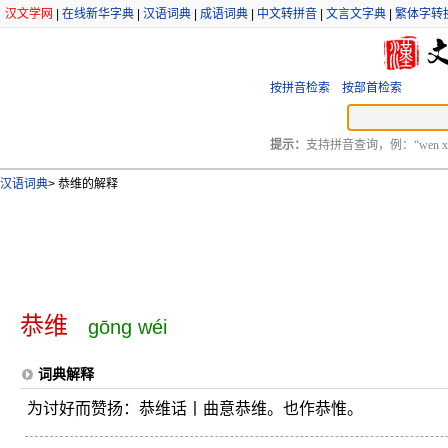
汉文学网
|
在线新华字典
|
汉语词典
|
成语词典
|
中文转拼音
|
文言文字典
|
繁体字转
按拼音检索
按部首检索
提示：
支持拼音查询，例：“wen xu
汉语词典
>
恭维的解释
恭维
gōng wéi
词典解释
为讨好而赞扬：恭维话丨曲意恭维。也作恭惟。