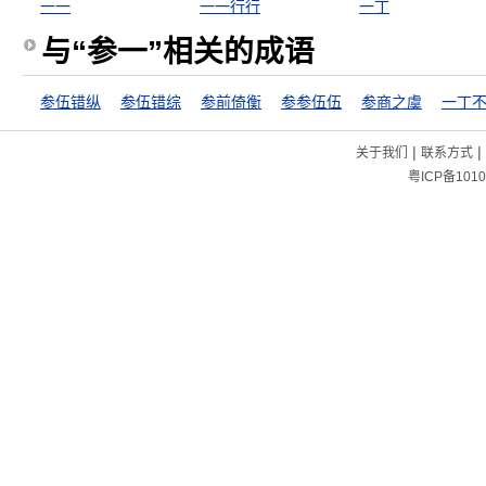
一一
一一行行
一丁
与“参一”相关的成语
参伍错纵
参伍错综
参前倚衡
参参伍伍
参商之虞
一丁
|
|
关于我们
联系方式
粤ICP备1010