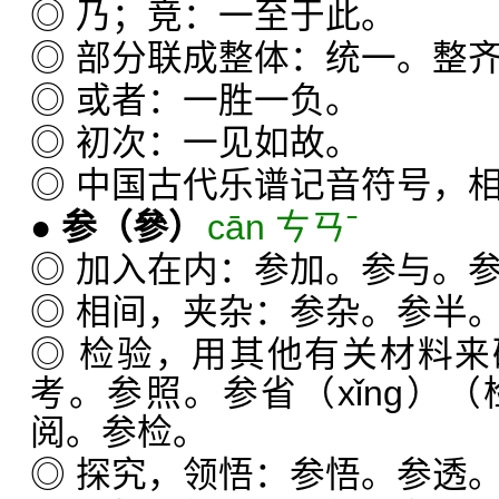
◎ 乃；竞：一至于此。
◎ 部分联成整体：统一。整
◎ 或者：一胜一负。
◎ 初次：一见如故。
◎ 中国古代乐谱记音符号，相
●
参
（參）
cān ㄘㄢˉ
◎ 加入在内：参加。参与。
◎ 相间，夹杂：参杂。参半
◎ 检验，用其他有关材料
考。参照。参省（xǐng）
阅。参检。
◎ 探究，领悟：参悟。参透