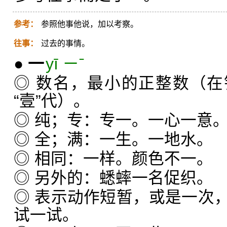
参考：
参照他事他说，加以考察。
往事：
过去的事情。
●
一
yī ㄧˉ
◎ 数名，最小的正整数（
“壹”代）。
◎ 纯；专：专一。一心一意
◎ 全；满：一生。一地水。
◎ 相同：一样。颜色不一。
◎ 另外的：蟋蟀一名促织。
◎ 表示动作短暂，或是一次
试一试。