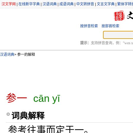
汉文学网
|
在线新华字典
|
汉语词典
|
成语词典
|
中文转拼音
|
文言文字典
|
繁体字转
按拼音检索
按部首检索
提示：
支持拼音查询，例：“wen xu
汉语词典
>
参一的解释
参一
cān yī
词典解释
参考往事而定于一。