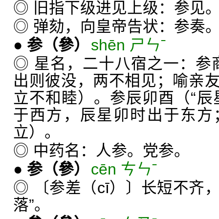
◎ 旧指下级进见上级：参见
◎ 弹劾，向皇帝告状：参奏
●
参
（參）
shēn ㄕㄣˉ
◎ 星名，二十八宿之一：参商
出则彼没，两不相见；喻亲
立不和睦）。参辰卯酉（“辰
于西方，辰星卯时出于东方
立）。
◎ 中药名：人参。党参。
●
参
（參）
cēn ㄘㄣˉ
◎ 〔参差（cī）〕长短不齐，
落”。