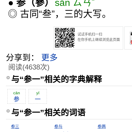
●
参
（參）
sān ㄙㄢˉ
◎ 古同“叁”，三的大写。
试试手机扫一扫
在你手机上继续浏览此页面
分享到：
更多
阅读(4638次)
与“参一”相关的字典解释
cān
yī
参
一
与“参一”相关的词语
参三
参与
参两