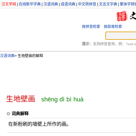
汉文学网
|
在线新华字典
|
汉语词典
|
成语词典
|
中文转拼音
|
文言文字典
|
繁体字转
按拼音检索
按部首检索
提示：
支持拼音查询，例：“wen xu
汉语词典
>
生地壁画的解释
生地壁画
shēng dì bì huà
词典解释
在新粉刷的墙壁上所作的画。