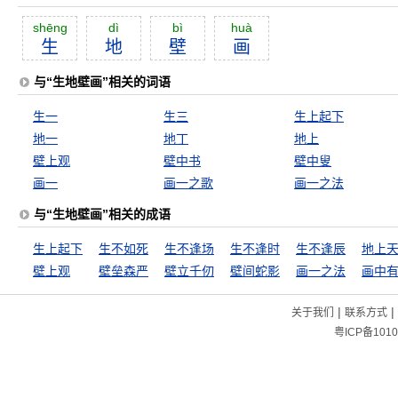
shēng
dì
bì
huà
生
地
壁
画
与“生地壁画”相关的词语
生一
生三
生上起下
地一
地丁
地上
壁上观
壁中书
壁中叟
画一
画一之歌
画一之法
与“生地壁画”相关的成语
生上起下
生不如死
生不逢场
生不逢时
生不逢辰
地上
壁上观
壁垒森严
壁立千仞
壁间蛇影
画一之法
画中
|
|
关于我们
联系方式
粤ICP备1010