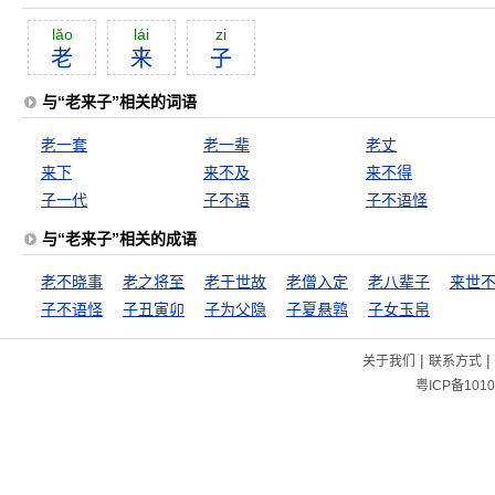
lăo
lái
zi
老
来
子
与“老来子”相关的词语
老一套
老一辈
老丈
来下
来不及
来不得
子一代
子不语
子不语怪
与“老来子”相关的成语
老不晓事
老之将至
老于世故
老僧入定
老八辈子
子不语怪
子丑寅卯
子为父隐
子夏悬鹑
子女玉帛
|
|
关于我们
联系方式
粤ICP备1010