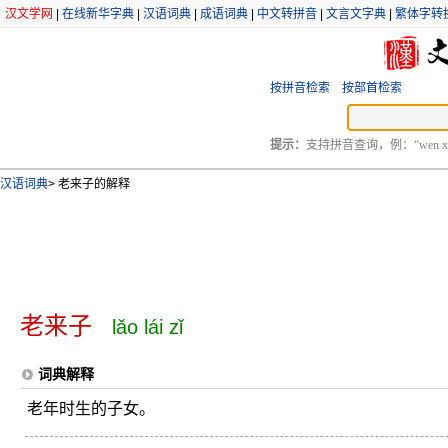
汉文学网
|
在线新华字典
|
汉语词典
|
成语词典
|
中文转拼音
|
文言文字典
|
繁体字转
按拼音检索
按部首检索
提示：
支持拼音查询，例：“wen xu
汉语词典
>
老来子的解释
老来子
lǎo lái zǐ
词典解释
老年时生的子女。