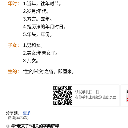
年时：
1.当年，往年时节。
2.岁月;年代。
3.方言。去年。
4.指历法的年月时日。
5.年头，年份。
子女：
1.男和女。
2.美女;年青女子。
3.儿女。
生的：
“生的米突”之省。即厘米。
试试手机扫一扫
在你手机上继续浏览此页面
分享到：
更多
阅读(3473次)
与“老来子”相关的字典解释