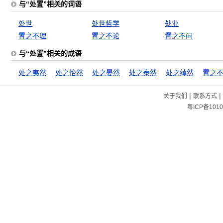
与“处置”相关的词语
处世
处世哲学
处业
置之不理
置之不论
置之不问
与“处置”相关的成语
处之夷然
处之怡然
处之晏然
处之泰然
处之绰然
置之
|
|
关于我们
联系方式
粤ICP备1010