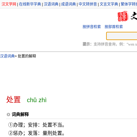
汉文学网
|
在线新华字典
|
汉语词典
|
成语词典
|
中文转拼音
|
文言文字典
|
繁体字转
按拼音检索
按部首检索
提示：
支持拼音查询，例：“wen xu
汉语词典
>
处置的解释
处置
chǔ zhì
词典解释
①办理；安排：处置不当。
②惩办；发落：量刑处置。