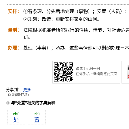
安排：
①有条理、分先后地处理（事物）；安置（人员）
②规划；改造：重新安排家乡的山河。
量刑：
法院根据犯罪者所犯罪行的性质、情节，对社会危
罚。
办理：
处理（事务）；承办：这些事情你可以斟酌办理ㄧ
试试手机扫一扫
在你手机上继续浏览此页面
分享到：
更多
阅读(8547次)
与“处置”相关的字典解释
chŭ
zhì
处
置