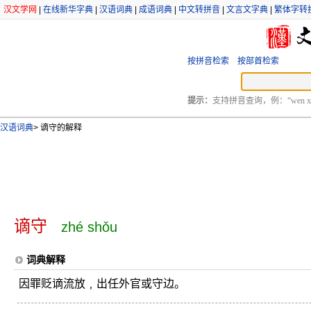
汉文学网
|
在线新华字典
|
汉语词典
|
成语词典
|
中文转拼音
|
文言文字典
|
繁体字转
按拼音检索
按部首检索
提示：
支持拼音查询，例：“wen xu
汉语词典
>
谪守的解释
谪守
zhé shǒu
词典解释
因罪贬谪流放﹐出任外官或守边。