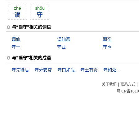
zhé
shŏu
谪
守
与“谪守”相关的词语
谪仙
谪仙怨
谪卒
守一
守业
守丞
与“谪守”相关的成语
守先待后
守分安常
守口如瓶
守土有责
守如处女，出如脱兔
|
|
关于我们
联系方式
粤ICP备1010