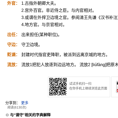
外官：
1.古指外朝卿大夫。
2.宫外百官。非近侍之臣。与内官相对。
3.或谓在外捍卫边境之官。参阅清王先谦《汉书补注
4.地方官。与京官相对。
出任：
出来担任(某种职位)。
守边：
守卫边境。
贬谪：
封建时代指官吏降职，被派到远离京城的地方。
流放：
流放1把犯人放逐到边远地方。 流放2 [liúfàng]
试试手机扫一扫
在你手机上继续浏览此页面
分享到：
更多
阅读(6130次)
与“谪守”相关的字典解释