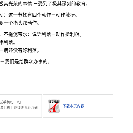
极其光荣的事情 ㄧ受到了极其深刻的教育。
动：这一节操有四个动作ㄧ动作敏捷。
要十个指头都动作。
，不拖泥带水：说话利落ㄧ动作挺利落。
净利落。
ㄧ病还没有好利落。
 ㄧ我们是给群众办事的。
试手机扫一扫
下载本页内容
你手机上继续浏览此页面