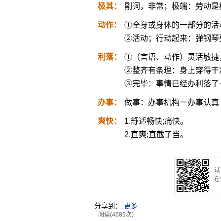
极其：
副词，非常；极端：劳动是
动作：
①全身或身体的一部分的活
②活动；行动起来：弹钢琴
利落：
①（言语、动作）灵活敏捷
②整齐有条理：身上穿得干
③完毕：事情已经办利落了
办事：
做事：办事机构ㄧ办事认真
爽快：
1.舒适畅快;痛快。
2.直爽;直截了当。
试
在
分享到：
更多
阅读(4689次)