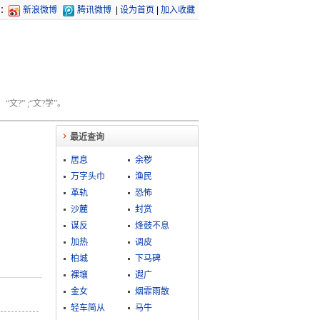
：
新浪微博
腾讯微博
|
设为首页
|
加入收藏
文?” ;“文?学”。
最近查询
居息
余秽
万字头巾
渔民
革轨
恐怖
沙麓
封赏
谋反
烽鼓不息
加热
调皮
柏城
下马碑
裸壤
遐广
金女
烟霏雨散
轻车简从
马牛