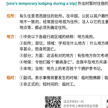
[one’s temporary lodging during a trip]
外出时暂时住宿
住所：
有久住意思而居住的处所。在中国，公民以其户籍
地不一致的，经常居住地视为住所；法人以它的主
地点等，都必须先确定住所。
地方：
①中央以下各级行政区域的统称：地方政府。
②处所；部位；领域：学校在什么地方｜什么地方
卒甚众，而身死国亡。
③部分；方面：这话有对的地方｜有些地方你欠考
④地保：令他们报个“暴病身亡”，合族中及地方共递
⑤本地；当地：地方上的老百姓个个拥护李书记。
临时：
①副词。表示事情将要发生的时候：临时抱佛脚｜
②非正式的；短时间的：临时工。
试试手机扫一扫
在你手机上继续浏览此页面