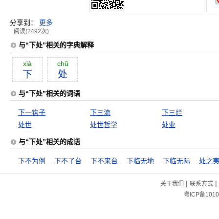
分享到：
更多
阅读(2492次)
与“下处”相关的字典解释
xià
chŭ
下
处
与“下处”相关的词语
下一钩子
下三流
下三烂
处世
处世哲学
处业
与“下处”相关的成语
下不为例
下不了台
下不来台
下临无地
下临无际
处之
|
|
关于我们
联系方式
粤ICP备1010