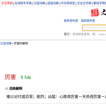
汉文学网
|
在线新华字典
|
汉语词典
|
成语词典
|
中文转拼音
|
文言文字典
|
繁体字转
按拼音检索
按部首检索
提示：
支持拼音查询，例：“wen xu
汉语词典
>
厉害的解释
厉害
lì hài
词典解释
难以对付或忍受；剧烈；凶猛：心跳得厉害ㄧ天热得厉害ㄧ