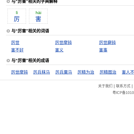
与“厉害”相关的字典解释
lì
hài
厉
害
与“厉害”相关的词语
厉世
厉世摩钝
厉世磨钝
害不好
害义
害事
与“厉害”相关的成语
厉世摩钝
厉兵秣马
厉兵粟马
厉精为治
厉精图治
害人
|
|
关于我们
联系方式
粤ICP备1010