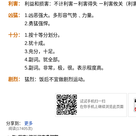
利害：
利益和损害：不计利害ㄧ利害得失 ㄧ利害攸关（利
凶猛：
1.凶恶强大。多形容气势﹑力量。
2.勇猛强悍。
十分：
1.按十等分划分。
2.犹十成。
3.充分，十足。
4.副词。犹全部。
5.副词。非常，极，很。表示程度高。
剧烈：
猛烈：饭后不宜做剧烈运动。
试试手机扫一扫
在你手机上继续浏览此页面
分享到：
更多
阅读(17405次)