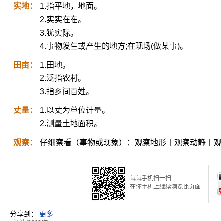
实地：
1.指平地，地面。
2.实实在在。
3.犹实际。
4.事物发生或产生的地方;在现场(做某事)。
田亩：
1.田地。
2.泛指农村。
3.指乡间百姓。
丈量：
1.以丈为单位计量。
2.测量土地面积。
观察：
仔细察看（事物或现象）：观察地形丨观察动静丨
试试手机扫一扫
在你手机上继续浏览此页面
分享到：
更多