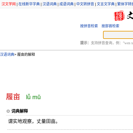
汉文学网
|
在线新华字典
|
汉语词典
|
成语词典
|
中文转拼音
|
文言文字典
|
繁体字转
按拼音检索
按部首检索
提示：
支持拼音查询，例：“wen xu
汉语词典
>
履亩的解释
履亩
lǚ mǔ
词典解释
谓实地观察，丈量田亩。