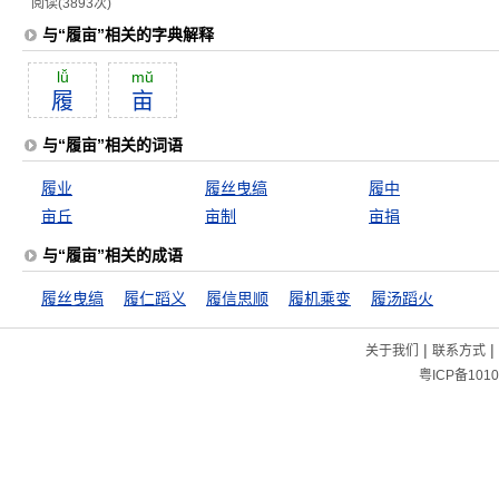
阅读(3893次)
与“履亩”相关的字典解释
lǚ
mŭ
履
亩
与“履亩”相关的词语
履业
履丝曳缟
履中
亩丘
亩制
亩捐
与“履亩”相关的成语
履丝曳缟
履仁蹈义
履信思顺
履机乘变
履汤蹈火
|
|
关于我们
联系方式
粤ICP备1010