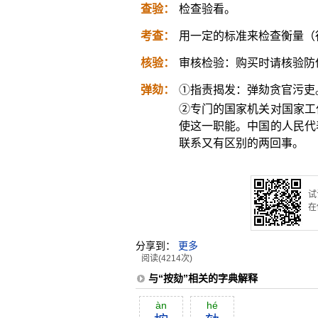
查验：
检查验看。
考查：
用一定的标准来检查衡量（
核验：
审核检验：购买时请核验防
弹劾：
①指责揭发：弹劾贪官污吏
②专门的国家机关对国家工
使这一职能。中国的人民代
联系又有区别的两回事。
试
在
分享到：
更多
阅读(4214次)
与“按劾”相关的字典解释
àn
hé