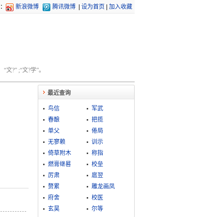
：
新浪微博
腾讯微博
|
设为首页
|
加入收藏
文?” ;“文?学”。
最近查询
鸟信
军武
春酿
把揽
单父
倦局
无寥赖
训示
倚草附木
称指
燃膏继晷
校垒
厉肃
扈翌
赘累
雕龙画凤
府舍
校医
玄昊
尔等