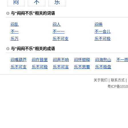
闷
不
乐
与“闷闷不乐”相关的词语
闷乱
闷人
闷倦
不一
不一一
不一会儿
乐万
乐不可支
乐不可极
与“闷闷不乐”相关的成语
闷嘴葫芦
闷在鼓里
闷声不响
闷怀顿释
闷海愁山
不一
乐不可支
乐不可极
乐不可言
乐不思蜀
乐不极盘
|
|
关于我们
联系方式
粤ICP备1010