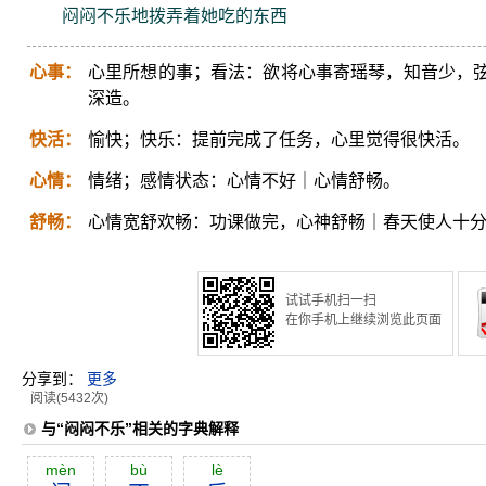
闷闷不乐地拨弄着她吃的东西
心事：
心里所想的事；看法：欲将心事寄瑶琴，知音少，
深造。
快活：
愉快；快乐：提前完成了任务，心里觉得很快活。
心情：
情绪；感情状态：心情不好｜心情舒畅。
舒畅：
心情宽舒欢畅：功课做完，心神舒畅｜春天使人十
试试手机扫一扫
在你手机上继续浏览此页面
分享到：
更多
阅读(5432次)
与“闷闷不乐”相关的字典解释
mèn
bù
lè