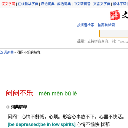
汉文学网
|
在线新华字典
|
汉语词典
|
成语词典
|
中文转拼音
|
文言文字典
|
繁体字转
按拼音检索
按部首检索
提示：
支持拼音查询，例：“wen xu
汉语词典
>
闷闷不乐的解释
闷闷不乐
mèn mèn bù lè
词典解释
闷闷：心情不舒畅，心烦。形容心事放不下，心里不快活。
[be depressed;be in low spirits]
心情不愉快;忧郁