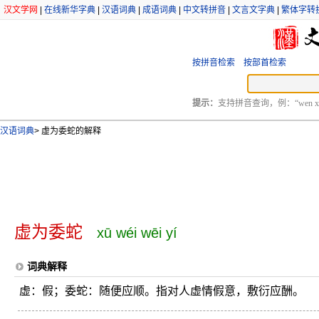
汉文学网
|
在线新华字典
|
汉语词典
|
成语词典
|
中文转拼音
|
文言文字典
|
繁体字转
按拼音检索
按部首检索
提示：
支持拼音查询，例：“wen xu
汉语词典
>
虚为委蛇的解释
虚为委蛇
xū wéi wēi yí
词典解释
虚：假；委蛇：随便应顺。指对人虚情假意，敷衍应酬。