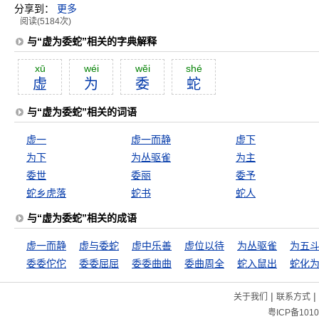
分享到：
更多
阅读(5184次)
与“虚为委蛇”相关的字典解释
xū
wéi
wĕi
shé
虚
为
委
蛇
与“虚为委蛇”相关的词语
虚一
虚一而静
虚下
为下
为丛驱雀
为主
委世
委丽
委予
蛇乡虎落
蛇书
蛇人
与“虚为委蛇”相关的成语
虚一而静
虚与委蛇
虚中乐善
虚位以待
为丛驱雀
委委佗佗
委委屈屈
委委曲曲
委曲周全
蛇入鼠出
|
|
关于我们
联系方式
粤ICP备1010