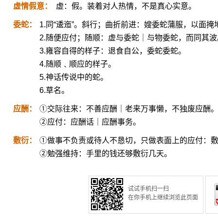
虚情假意：
虚：假。装着对人热情，不是真心实意。
委蛇：
1.同“逶迤”。斜行；曲折前进：嫂委蛇蒲服，以面掩
2.随便应付；随顺：虚与委蛇｜与物委蛇，而同其波
3.雍容自得的样子：退食自公，委蛇委蛇。
4.随顺﹑顺应的样子。
5.神话传说中的蛇。
6.草名。
应酬：
①交际往来：不善应酬｜老来万事懒，不独废应酬
②应付：应酬话｜应酬事务。
敷衍：
①做事不负责或待人不恳切，只做表面上的应付：
②勉强维持：手里的钱还够敷衍几天。
试试手机扫一扫
在你手机上继续浏览此页面