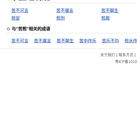
苦不可言
苦不堪言
苦不聊生
煎促
煎剂
煎厥
与“苦煎”相关的成语
苦不可言
苦不堪言
苦不聊生
苦中作乐
苦乐不均
煎水
|
|
关于我们
联系方式
粤ICP备1010