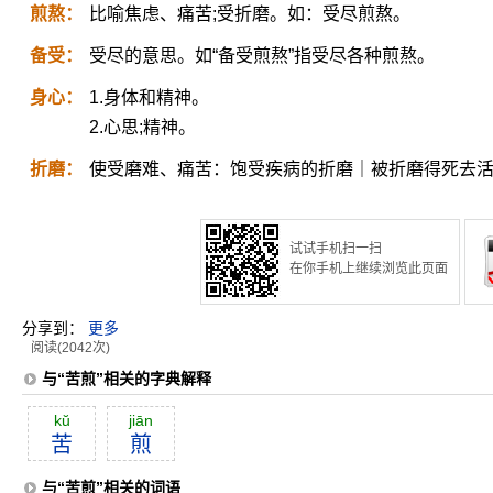
煎熬：
比喻焦虑、痛苦;受折磨。如：受尽煎熬。
备受：
受尽的意思。如“备受煎熬”指受尽各种煎熬。
身心：
1.身体和精神。
2.心思;精神。
折磨：
使受磨难、痛苦：饱受疾病的折磨｜被折磨得死去
试试手机扫一扫
在你手机上继续浏览此页面
分享到：
更多
阅读(2042次)
与“苦煎”相关的字典解释
kŭ
jiān
苦
煎
与“苦煎”相关的词语