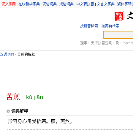
汉文学网
|
在线新华字典
|
汉语词典
|
成语词典
|
中文转拼音
|
文言文字典
|
繁体字转
按拼音检索
按部首检索
提示：
支持拼音查询，例：“wen xu
汉语词典
>
苦煎的解释
苦煎
kǔ jiān
词典解释
形容身心备受折磨。煎，煎熬。