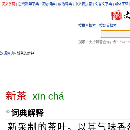
汉文学网
|
在线新华字典
|
汉语词典
|
成语词典
|
中文转拼音
|
文言文字典
|
繁体字转
按拼音检索
按部首检索
提示：
支持拼音查询，例：“wen xu
汉语词典
>
新茶的解释
新茶
xīn chá
词典解释
新采制的茶叶。以其气味香