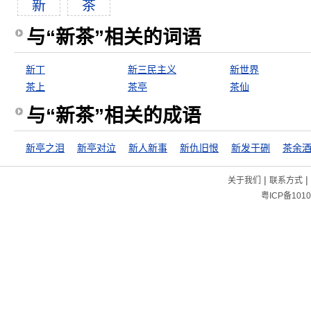
新
茶
与“新茶”相关的词语
新丁
新三民主义
新世界
茶上
茶亭
茶仙
与“新茶”相关的成语
新亭之泪
新亭对泣
新人新事
新仇旧恨
新发于硎
茶余
|
|
关于我们
联系方式
粤ICP备1010