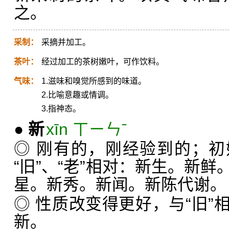
之。
采制：
采摘并加工。
茶叶：
经过加工的茶树嫩叶，可作饮料。
气味：
1.滋味和嗅觉所感到的味道。
2.比喻意趣或情调。
3.指神态。
●
新
xīn ㄒㄧㄣˉ
◎ 刚有的，刚经验到的；
“旧”、“老”相对：新生。新
星。新秀。新闻。新陈代谢。
◎ 性质改变得更好，与“旧”
新。