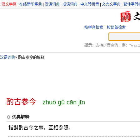
汉文学网
|
在线新华字典
|
汉语词典
|
成语词典
|
中文转拼音
|
文言文字典
|
繁体字转
按拼音检索
按部首检索
提示：
支持拼音查询，例：“wen xu
汉语词典
>
酌古参今的解释
酌古参今
zhuó gǔ cān jīn
词典解释
指斟酌古今之事，互相参照。