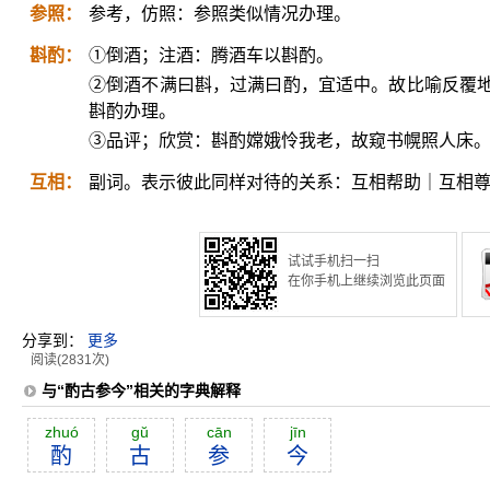
参照：
参考，仿照：参照类似情况办理。
斟酌：
①倒酒；注酒：腾酒车以斟酌。
②倒酒不满曰斟，过满曰酌，宜适中。故比喻反覆
斟酌办理。
③品评；欣赏：斟酌嫦娥怜我老，故窥书幌照人床
互相：
副词。表示彼此同样对待的关系：互相帮助｜互相
试试手机扫一扫
在你手机上继续浏览此页面
分享到：
更多
阅读(2831次)
与“酌古参今”相关的字典解释
zhuó
gŭ
cān
jīn
酌
古
参
今