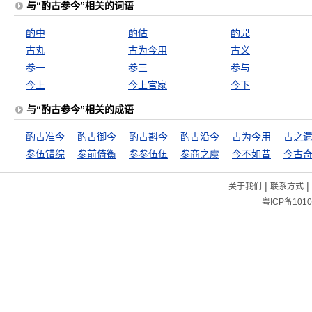
与“酌古参今”相关的词语
酌中
酌估
酌兕
古丸
古为今用
古义
参一
参三
参与
今上
今上官家
今下
与“酌古参今”相关的成语
酌古准今
酌古御今
酌古斟今
酌古沿今
古为今用
古之
参伍错综
参前倚衡
参参伍伍
参商之虞
今不如昔
今古
|
|
关于我们
联系方式
粤ICP备1010