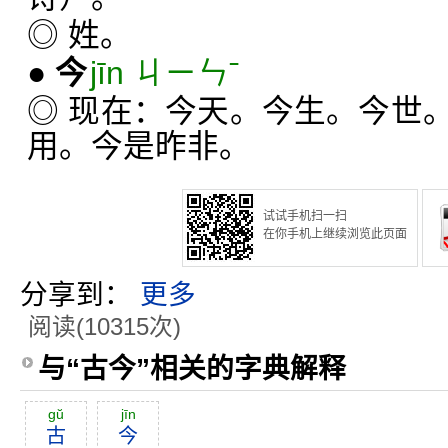
◎ 姓。
●
今
jīn ㄐㄧㄣˉ
◎ 现在：今天。今生。今世
用。今是昨非。
试试手机扫一扫
在你手机上继续浏览此页面
分享到：
更多
阅读(10315次)
与“古今”相关的字典解释
gŭ
jīn
古
今