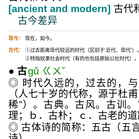
[ancient and modern]
古代
古今差异
现今：
现在，如今。
古代：
①过去距离现代较远的时代（区别于‘近代、现代’）
②特指奴隶社会时代（有的也包括原始公社时代）
●
古
gǔ ㄍㄨˇ
◎ 时代久远的，过去的，与
（人七十岁的代称，源于杜甫
稀”）。古典。古风。古训
理；ｂ．古朴；ｃ．古老的道
◎ 古体诗的简称：五古（五
诗）。