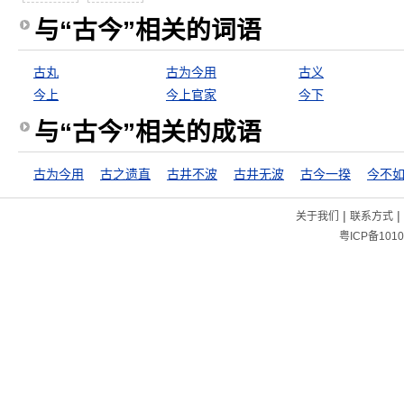
与“古今”相关的词语
古丸
古为今用
古义
今上
今上官家
今下
与“古今”相关的成语
古为今用
古之遗直
古井不波
古井无波
古今一揆
今不
|
|
关于我们
联系方式
粤ICP备1010