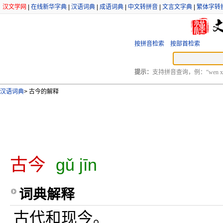
汉文学网
|
在线新华字典
|
汉语词典
|
成语词典
|
中文转拼音
|
文言文字典
|
繁体字转
按拼音检索
按部首检索
提示：
支持拼音查询，例：“wen xu
汉语词典
>
古今的解释
古今
gǔ jīn
词典解释
古代和现今。