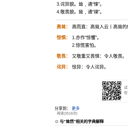
3.诧异貌。耸﹐通“悚”。
4.敬畏貌。耸﹐通“竦”。
高耸：
高而直：高耸入云丨高耸的
惊惧：
1.亦作“惊戄”。
2.惊慌害怕。
敬畏：
又敬重又畏惧：令人敬畏。
诧异：
惊异：令人诧异。
试
在
分享到：
更多
阅读(3518次)
与“耸然”相关的字典解释