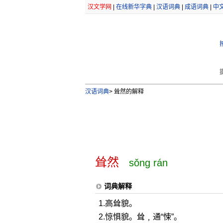
汉文学网
|
在线新华字典
|
汉语词典
|
成语词典
|
中
汉语词典
>
耸然的解释
耸然
sǒng rán
词典解释
1.高耸貌。
2.惊惧貌。耸﹐通“悚”。