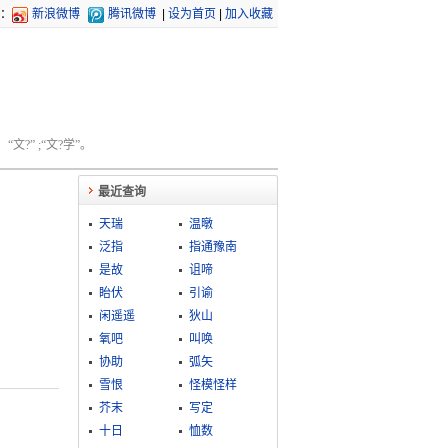
：
新浪微博
腾讯微博
|
设为首页
|
加入收藏
文?” ;“文?学”。
最近查询
天瑞
温暾
泛指
指通豫南
是故
诅啼
眙伏
引谕
闲遥遥
狄山
氧吧
叫唤
协助
弧矢
雪恨
怪模怪样
芥末
写定
十日
恤数