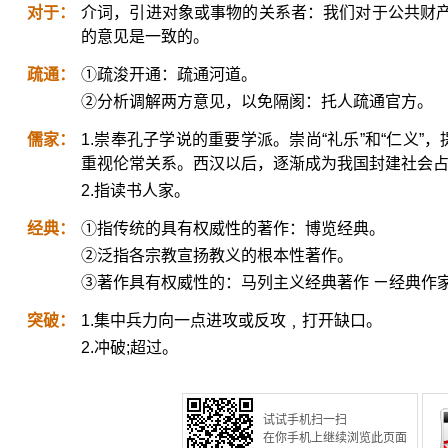
对于：
介词，引进对象或事物的关系者：我们对于公共财
的意见是一致的。
疏通：
①疏浚开通：疏通河道。
②分析调解两方意见，以免隔阂：托人疏通官方。
儒家：
1.崇奉孔子学说的重要学派。崇尚“礼乐”和“仁义”，提
重视伦常关系。西汉以后，逐渐成为我国封建社会
2.指读书人家。
经典：
①指传统的具有权威性的著作：博览经典。
②泛指各宗教宣扬教义的根本性著作。
③著作具有权威性的：马列主义经典著作 ㄧ经典作家
突破：
1.集中兵力向一点进攻或反攻﹐打开缺口。
2.冲破;超过。
试试手机扫一扫
在你手机上继续浏览此页面