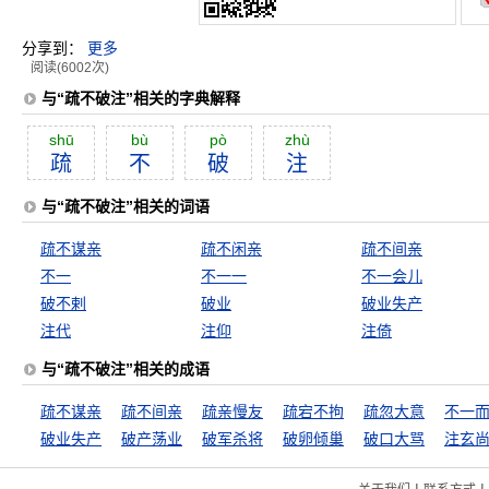
分享到：
更多
阅读(6002次)
与“疏不破注”相关的字典解释
shū
bù
pò
zhù
疏
不
破
注
与“疏不破注”相关的词语
疏不谋亲
疏不闲亲
疏不间亲
不一
不一一
不一会儿
破不剌
破业
破业失产
注代
注仰
注倚
与“疏不破注”相关的成语
疏不谋亲
疏不间亲
疏亲慢友
疏宕不拘
疏忽大意
不一
破业失产
破产荡业
破军杀将
破卵倾巢
破口大骂
注玄