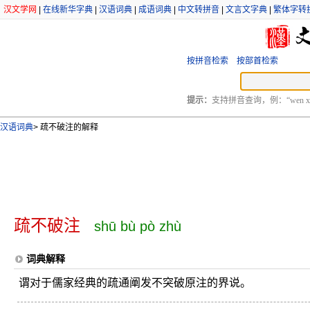
汉文学网
|
在线新华字典
|
汉语词典
|
成语词典
|
中文转拼音
|
文言文字典
|
繁体字转
按拼音检索
按部首检索
提示：
支持拼音查询，例：“wen xu
汉语词典
>
疏不破注的解释
疏不破注
shū bù pò zhù
词典解释
谓对于儒家经典的疏通阐发不突破原注的界说。