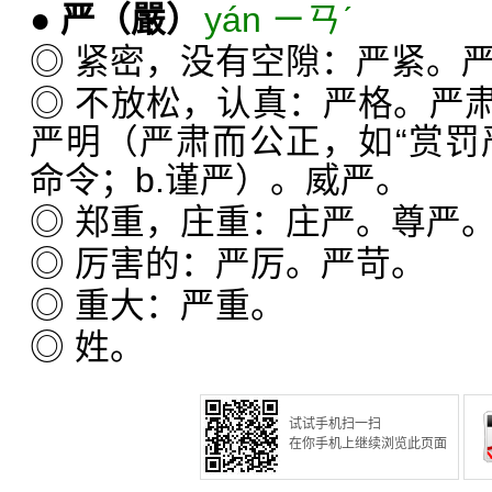
●
严
（嚴）
yán ㄧㄢˊ
◎ 紧密，没有空隙：严紧。
◎ 不放松，认真：严格。严
严明（严肃而公正，如“赏罚严
命令；b.谨严）。威严。
◎ 郑重，庄重：庄严。尊严
◎ 厉害的：严厉。严苛。
◎ 重大：严重。
◎ 姓。
试试手机扫一扫
在你手机上继续浏览此页面