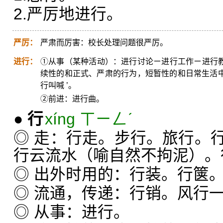
2.严厉地进行。
严厉：
严肃而厉害：校长处理问题很严厉。
进行：
①从事（某种活动）：进行讨论ㄧ进行工作ㄧ进行教
续性的和正式、严肃的行为，短暂性的和日常生活中的行
行叫喊 ’。
②前进：进行曲。
●
行
xíng ㄒㄧㄥˊ
◎ 走：行走。步行。旅行。
行云流水（喻自然不拘泥）。
◎ 出外时用的：行装。行箧
◎ 流通，传递：行销。风行
◎ 从事：进行。