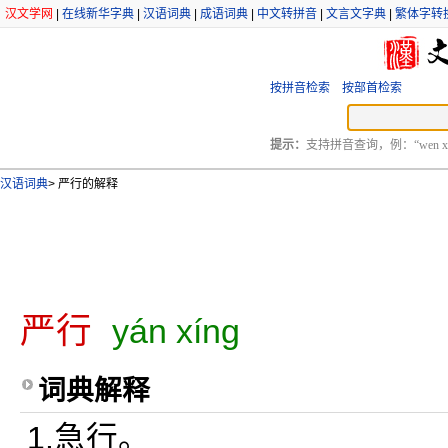
汉文学网
|
在线新华字典
|
汉语词典
|
成语词典
|
中文转拼音
|
文言文字典
|
繁体字转
按拼音检索
按部首检索
提示：
支持拼音查询，例：“wen xu
汉语词典
>
严行的解释
严行
yán xíng
词典解释
1.急行。