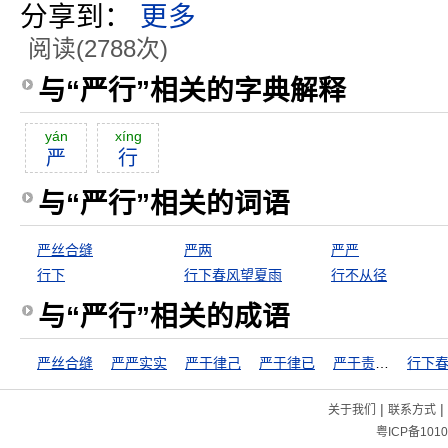
分享到：
更多
阅读(2788次)
与“严行”相关的字典解释
yán
xíng
严
行
与“严行”相关的词语
严丝合缝
严两
严严
行下
行下春风望夏雨
行不从径
与“严行”相关的成语
严丝合缝
严严实实
严于律己
严于律已
严于责己，宽以待人
|
|
关于我们
联系方式
粤ICP备1010