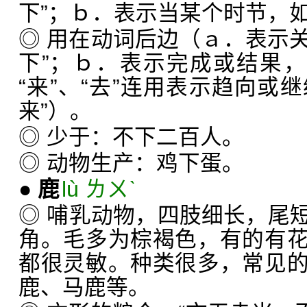
下”；ｂ．表示当某个时节，如“
◎ 用在动词后边（ａ．表示关
下”；ｂ．表示完成或结果，
“来”、“去”连用表示趋向或继
来”）。
◎ 少于：不下二百人。
◎ 动物生产：鸡下蛋。
●
鹿
lù ㄌㄨˋ
◎ 哺乳动物，四肢细长，尾
角。毛多为棕褐色，有的有
都很灵敏。种类很多，常见
鹿、马鹿等。