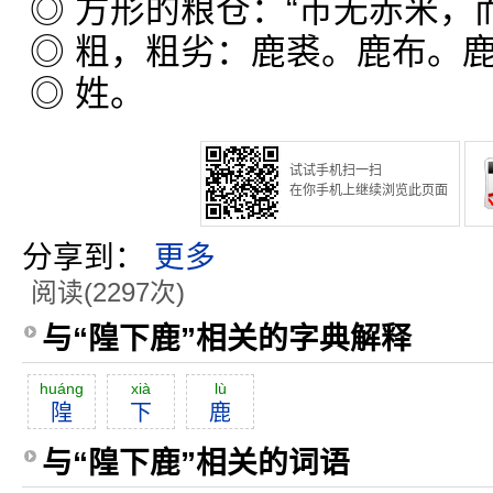
◎ 方形的粮仓：“市无赤米，
◎ 粗，粗劣：鹿裘。鹿布。
◎ 姓。
试试手机扫一扫
在你手机上继续浏览此页面
分享到：
更多
阅读(2297次)
与“隍下鹿”相关的字典解释
huáng
xià
lù
隍
下
鹿
与“隍下鹿”相关的词语