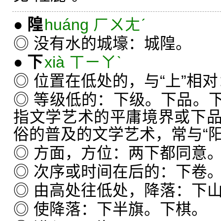
●
隍
huáng ㄏㄨㄤˊ
◎ 没有水的城壕：城隍。
●
下
xià ㄒㄧㄚˋ
◎ 位置在低处的，与“上”相
◎ 等级低的：下级。下品。
指文学艺术的平庸境界或下
俗的普及的文学艺术，常与“
◎ 方面，方位：两下都同意
◎ 次序或时间在后的：下卷
◎ 由高处往低处，降落：下
◎ 使降落：下半旗。下棋。