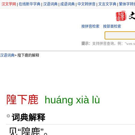
汉文学网
|
在线新华字典
|
汉语词典
|
成语词典
|
中文转拼音
|
文言文字典
|
繁体字转
按拼音检索
按部首检索
提示：
支持拼音查询，例：“wen xu
汉语词典
>
隍下鹿的解释
隍下鹿
huáng xià lù
词典解释
见“隍鹿”。