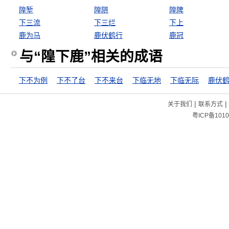
隍堑
隍阱
隍陴
下三流
下三烂
下上
鹿为马
鹿伏鹤行
鹿冠
与“隍下鹿”相关的成语
下不为例
下不了台
下不来台
下临无地
下临无际
鹿伏
|
|
关于我们
联系方式
粤ICP备1010