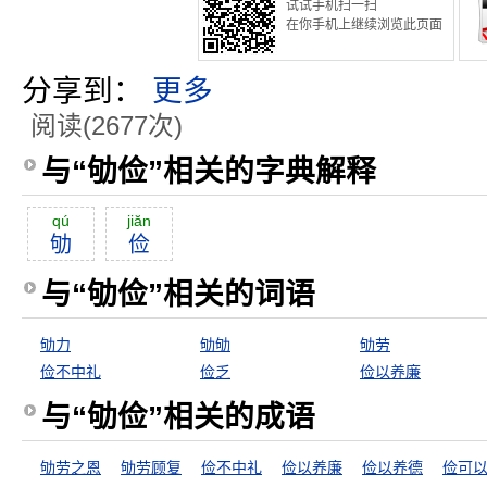
试试手机扫一扫
在你手机上继续浏览此页面
分享到：
更多
阅读(2677次)
与“劬俭”相关的字典解释
qú
jiăn
劬
俭
与“劬俭”相关的词语
劬力
劬劬
劬劳
俭不中礼
俭乏
俭以养廉
与“劬俭”相关的成语
劬劳之恩
劬劳顾复
俭不中礼
俭以养廉
俭以养德