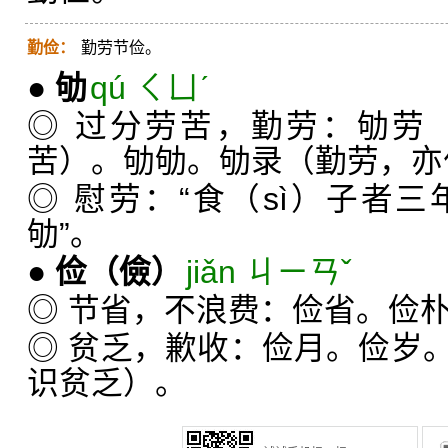
勤俭：
勤劳节俭。
●
劬
qú ㄑㄩˊ
◎ 过分劳苦，勤劳：劬劳
苦）。劬劬。劬录（勤劳，亦作
◎ 慰劳：“食（sì）子者
劬”。
●
俭
（儉）
jiǎn ㄐㄧㄢˇ
◎ 节省，不浪费：俭省。俭
◎ 贫乏，歉收：俭月。俭岁
识贫乏）。