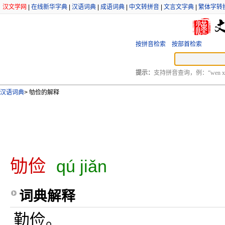
汉文学网
|
在线新华字典
|
汉语词典
|
成语词典
|
中文转拼音
|
文言文字典
|
繁体字转
按拼音检索
按部首检索
提示：
支持拼音查询，例：“wen xu
汉语词典
>
劬俭的解释
劬俭
qú jiǎn
词典解释
勤俭。