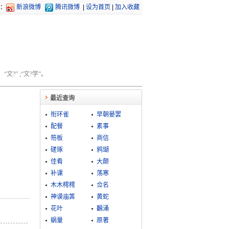
：
新浪微博
腾讯微博
|
设为首页
|
加入收藏
文?” ;“文?学”。
最近查询
衔环雀
早朝晏罢
配餐
素事
笏板
商信
磋琢
鸦瑚
佳肴
大颠
补课
荡寒
木木樗樗
佥名
神谟庙筭
黄蛇
花叶
飜涌
蜗量
原著