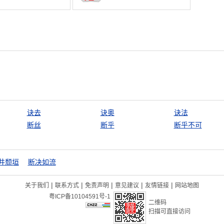
诀去
诀奥
诀法
断丝
断乎
断乎不可
井颓垣
断决如流
|
|
|
|
|
关于我们
联系方式
免责声明
意见建议
友情链接
网站地图
粤ICP备10104591号-1
二维码
扫描可直接访问