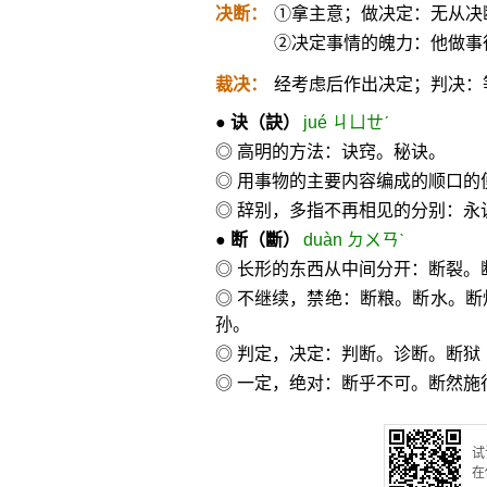
决断：
①拿主意；做决定：无从决
②决定事情的魄力：他做事
裁决：
经考虑后作出决定；判决：
●
诀
（訣）
jué ㄐㄩㄝˊ
◎ 高明的方法：诀窍。秘诀。
◎ 用事物的主要内容编成的顺口的
◎ 辞别，多指不再相见的分别：永
●
断
（斷）
duàn ㄉㄨㄢˋ
◎ 长形的东西从中间分开：断裂
◎ 不继续，禁绝：断粮。断水。
孙。
◎ 判定，决定：判断。诊断。断狱
◎ 一定，绝对：断乎不可。断然施
试
在