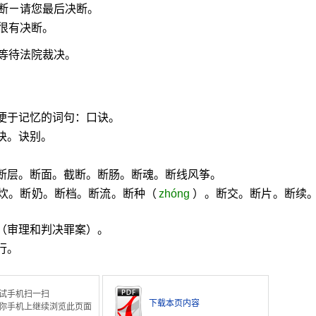
断ㄧ请您最后决断。
很有决断。
等待法院裁决。
便于记忆的词句：口诀。
诀。诀别。
。断层。断面。截断。断肠。断魂。断线风筝。
断炊。断奶。断档。断流。断种（
zhóng
）。断交。断片。断续
（审理和判决罪案）。
行。
试手机扫一扫
下载本页内容
你手机上继续浏览此页面