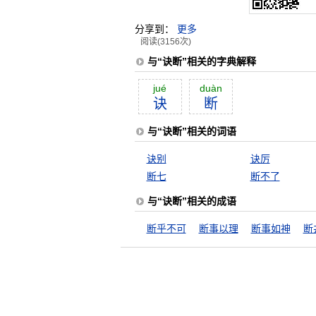
分享到：
更多
阅读(3156次)
与“诀断”相关的字典解释
jué
duàn
诀
断
与“诀断”相关的词语
诀别
诀厉
断七
断不了
与“诀断”相关的成语
断乎不可
断事以理
断事如神
断