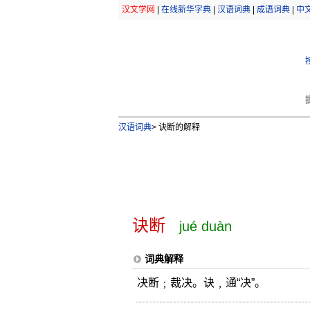
汉文学网
|
在线新华字典
|
汉语词典
|
成语词典
|
中
汉语词典
>
诀断的解释
诀断
jué duàn
词典解释
决断﹔裁决。诀﹐通“决”。