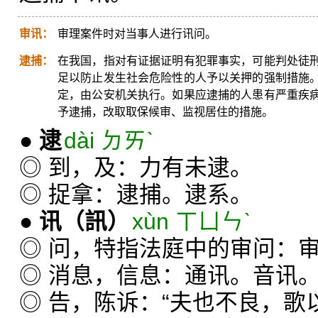
审讯：
审理案件时对当事人进行讯问。
逮捕：
在我国，指对有证据证明有犯罪事实，可能判处徒
足以防止发生社会危险性的人予以关押的强制措施
定，由公安机关执行。如果应逮捕的人患有严重疾
予逮捕，改取取保候审、监视居住的措施。
●
逮
dài ㄉㄞˋ
◎ 到，及：力有未逮。
◎ 捉拿：逮捕。逮系。
●
讯
（訊）
xùn ㄒㄩㄣˋ
◎ 问，特指法庭中的审问：
◎ 消息，信息：通讯。音讯
◎ 告，陈诉：“夫也不良，歌