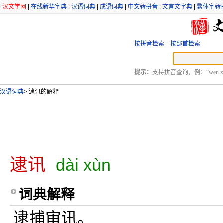
汉文学网
|
在线新华字典
|
汉语词典
|
成语词典
|
中文转拼音
|
文言文字典
|
繁体字转
按拼音检索
按部首检索
提示：
支持拼音查询，例：“wen xu
汉语词典
>
逮讯的解释
逮讯
dài xùn
词典解释
逮捕审讯。