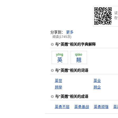
试
在
分享到：
更多
阅读(1745次)
与“英翘”相关的字典解释
yīng
qiáo
英
翘
与“英翘”相关的词语
英世
英业
翘举
翘企
与“英翘”相关的成语
英勇不屈
英勇善战
英勇顽强
英