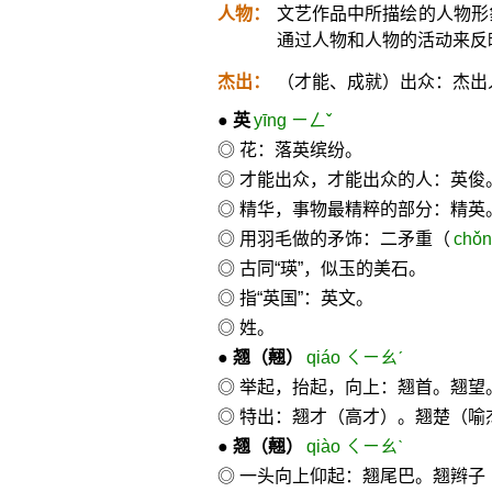
人物：
文艺作品中所描绘的人物形
通过人物和人物的活动来反
杰出：
（才能、成就）出众：杰出
●
英
yīng ㄧㄥˇ
◎ 花：落英缤纷。
◎ 才能出众，才能出众的人：英俊
◎ 精华，事物最精粹的部分：精英
◎ 用羽毛做的矛饰：二矛重（
chǒ
◎ 古同“瑛”，似玉的美石。
◎ 指“英国”：英文。
◎ 姓。
●
翘
（翹）
qiáo ㄑㄧㄠˊ
◎ 举起，抬起，向上：翘首。翘望
◎ 特出：翘才（高才）。翘楚（喻
●
翘
（翹）
qiào ㄑㄧㄠˋ
◎ 一头向上仰起：翘尾巴。翘辫子