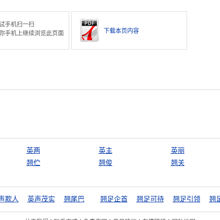
试手机扫一扫
下载本页内容
你手机上继续浏览此页面
英两
英主
英丽
翘伫
翘俊
翘关
声欺人
英声茂实
翘尾巴
翘足企首
翘足可待
翘足引领
翘