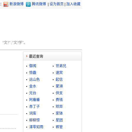
：
新浪微博
腾讯微博
|
设为首页
|
加入收藏
文?” ;“文?学”。
最近查询
御闱
世弟兄
惊飍
速宾
远山色
起信
金水
蒙澒
兄台
供支
阿癐癐
费钱
赤丁子
矫异
词库
家钵
柳柳惊
星团
涕零如雨
裤管