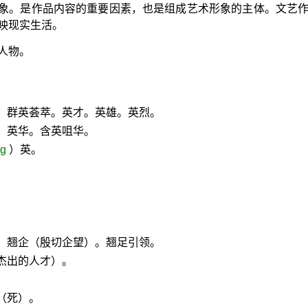
象。是作品内容的重要因素，也是组成艺术形象的主体。文艺
映现实生活。
人物。
。群英荟萃。英才。英雄。英烈。
。英华。含英咀华。
ng
）英。
。翘企（殷切企望）。翘足引领。
杰出的人才）。
（死）。