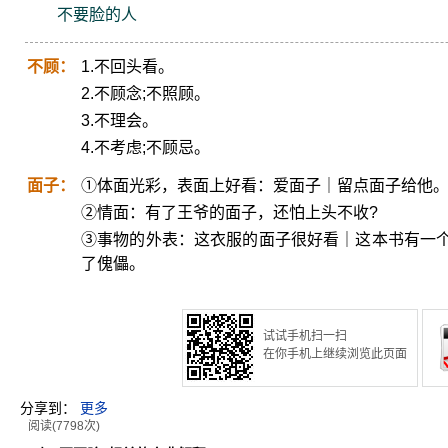
不要脸的人
不顾：
1.不回头看。
2.不顾念;不照顾。
3.不理会。
4.不考虑;不顾忌。
面子：
①体面光彩，表面上好看：爱面子｜留点面子给他
②情面：有了王爷的面子，还怕上头不收?
③事物的外表：这衣服的面子很好看｜这本书有一
了傀儡。
试试手机扫一扫
在你手机上继续浏览此页面
分享到：
更多
阅读(7798次)