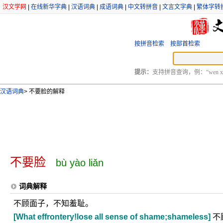
汉文学网
|
在线新华字典
|
汉语词典
|
成语词典
|
中文转拼音
|
文言文字典
|
繁体字转
按拼音检索
按部首检索
提示：
支持拼音查询，例：“wen xu
汉语词典
>
不要脸的解释
不要脸
bù yào liǎn
词典解释
不顾面子，不知羞耻。
[What effrontery!lose all sense of shame;shameless]
不