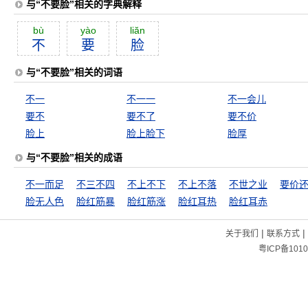
与“不要脸”相关的字典解释
bù
yào
liăn
不
要
脸
与“不要脸”相关的词语
不一
不一一
不一会儿
要不
要不了
要不价
脸上
脸上脸下
脸厚
与“不要脸”相关的成语
不一而足
不三不四
不上不下
不上不落
不世之业
要价
脸无人色
脸红筋暴
脸红筋涨
脸红耳热
脸红耳赤
|
|
关于我们
联系方式
粤ICP备1010