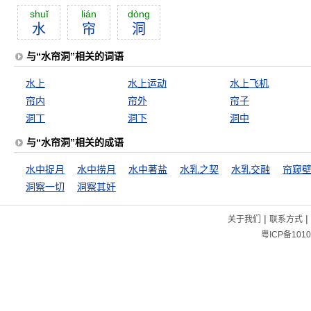
shuĭ
lián
dòng
水
帘
洞
与“水帘洞”相关的词语
水上
水上运动
水上飞机
帘内
帘外
帘子
洞丁
洞下
洞中
与“水帘洞”相关的成语
水中捉月
水中捞月
水中著盐
水乳之契
水乳交融
帘窥
洞察一切
洞察其奸
|
|
关于我们
联系方式
粤ICP备1010