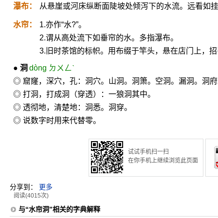
瀑布：
从悬崖或河床纵断面陡坡处倾泻下的水流。远看如
水帘：
1.亦作“水?”。
2.谓从高处流下如垂帘的水。多指瀑布。
3.旧时茶馆的标帜。用布缀于竿头，悬在店门上，
●
洞
dòng ㄉㄨㄥˋ
◎ 窟窿，深穴，孔：洞穴。山洞。洞箫。空洞。漏洞。洞
◎ 打洞，打成洞（穿透）：一狼洞其中。
◎ 透彻地，清楚地：洞悉。洞穿。
◎ 说数字时用来代替零。
试试手机扫一扫
在你手机上继续浏览此页面
分享到：
更多
阅读(4015次)
与“水帘洞”相关的字典解释