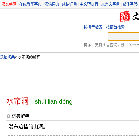
汉文学网
|
在线新华字典
|
汉语词典
|
成语词典
|
中文转拼音
|
文言文字典
|
繁体字转
按拼音检索
按部首检索
提示：
支持拼音查询，例：“wen xu
汉语词典
>
水帘洞的解释
水帘洞
shuǐ lián dòng
词典解释
瀑布遮挂的山洞。