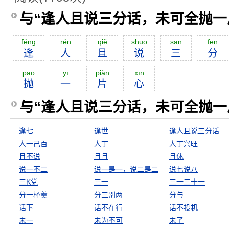
与“逢人且说三分话，未可全抛一
féng
rén
qiĕ
shuō
sān
fēn
逢
人
且
说
三
分
pāo
yī
piàn
xīn
抛
一
片
心
与“逢人且说三分话，未可全抛一
逢七
逢世
逢人且说三分话
人一己百
人丁
人丁兴旺
且不说
且且
且休
说一不二
说一是一，说二是二
说七说八
三K党
三一
三一三十一
分一杯羹
分三别两
分与
话下
话不在行
话不投机
未一
未为不可
未了