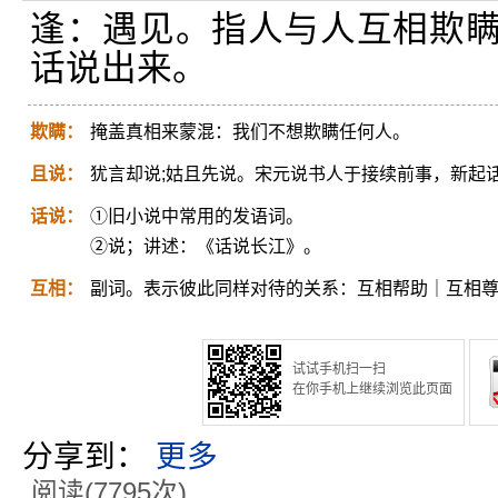
逢：遇见。指人与人互相欺
话说出来。
欺瞒：
掩盖真相来蒙混：我们不想欺瞒任何人。
且说：
犹言却说;姑且先说。宋元说书人于接续前事，新起
话说：
①旧小说中常用的发语词。
②说；讲述：《话说长江》。
互相：
副词。表示彼此同样对待的关系：互相帮助｜互相
试试手机扫一扫
在你手机上继续浏览此页面
分享到：
更多
阅读(7795次)