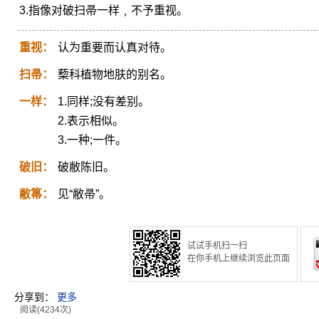
3.指像对破扫帚一样﹐不予重视。
重视：
认为重要而认真对待。
扫帚：
蔾科植物地肤的别名。
一样：
1.同样;没有差别。
2.表示相似。
3.一种;一件。
破旧：
破敝陈旧。
敝箒：
见“敝帚”。
试试手机扫一扫
在你手机上继续浏览此页面
分享到：
更多
阅读(4234次)