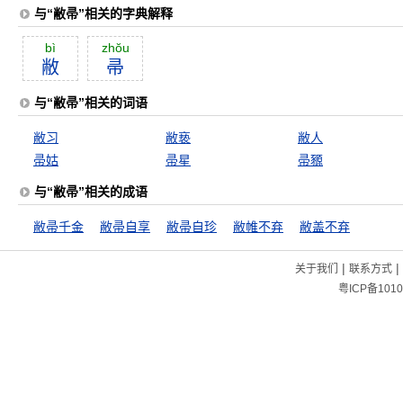
与“敝帚”相关的字典解释
bì
zhŏu
敝
帚
与“敝帚”相关的词语
敝习
敝亵
敝人
帚姑
帚星
帚豲
与“敝帚”相关的成语
敝帚千金
敝帚自享
敝帚自珍
敝帷不弃
敝盖不弃
|
|
关于我们
联系方式
粤ICP备1010