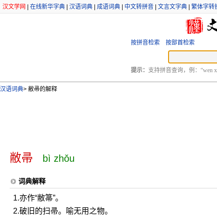
汉文学网
|
在线新华字典
|
汉语词典
|
成语词典
|
中文转拼音
|
文言文字典
|
繁体字转
按拼音检索
按部首检索
提示：
支持拼音查询，例：“wen xu
汉语词典
>
敝帚的解释
敝帚
bì zhǒu
词典解释
1.亦作“敝箒”。
2.破旧的扫帚。喻无用之物。