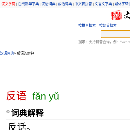
汉文学网
|
在线新华字典
|
汉语词典
|
成语词典
|
中文转拼音
|
文言文字典
|
繁体字转
按拼音检索
按部首检索
提示：
支持拼音查询，例：“wen xu
汉语词典
>
反语的解释
反语
fǎn yǔ
词典解释
反话。