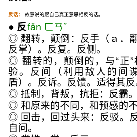
反话：
故意说的跟自己真正意思相反的话。
●
反
fǎn ㄈㄢˇ
◎ 翻转，颠倒：反手（ａ．
反掌）。反复。反侧。
◎ 翻转的，颠倒的，与“正
验。反间（利用敌人的间
盾）。反诉。反馈。适得其反
◎ 抵制，背叛，抗拒：反霸
◎ 和原来的不同，和预感的
◎ 回击，回过头来：反驳。
自问。