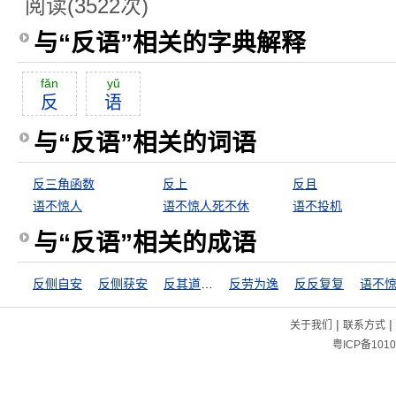
阅读(3522次)
与“反语”相关的字典解释
făn
yŭ
反
语
与“反语”相关的词语
反三角函数
反上
反且
语不惊人
语不惊人死不休
语不投机
与“反语”相关的成语
反侧自安
反侧获安
反其道而行之
反劳为逸
反反复复
语不
|
|
关于我们
联系方式
粤ICP备1010