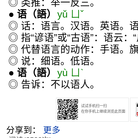
◎ 类推：举一反三。
●
语
（語）
yǔ ㄩˇ
◎ 话：语言。汉语。英语。
◎ 指“谚语”或“古语”：语云
◎ 代替语言的动作：手语。
◎ 说：细语。低语。
●
语
（語）
yù ㄩˋ
◎ 告诉：不以语人。
试试手机扫一扫
在你手机上继续浏览此页面
分享到：
更多