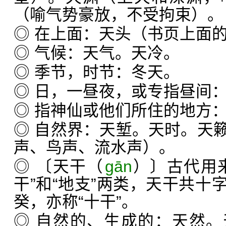
（喻气势豪放，不受拘束）。
◎ 在上面：天头（书页上面
◎ 气候：天气。天冷。
◎ 季节，时节：冬天。
◎ 日，一昼夜，或专指昼间
◎ 指神仙或他们所住的地方
◎ 自然界：天堑。天时。天
声、鸟声、流水声）。
◎ 〔天干（
ɡān
）〕古代用
干”和“地支”两类，天干共十
癸，亦称“十干”。
◎ 自然的、生成的：天然