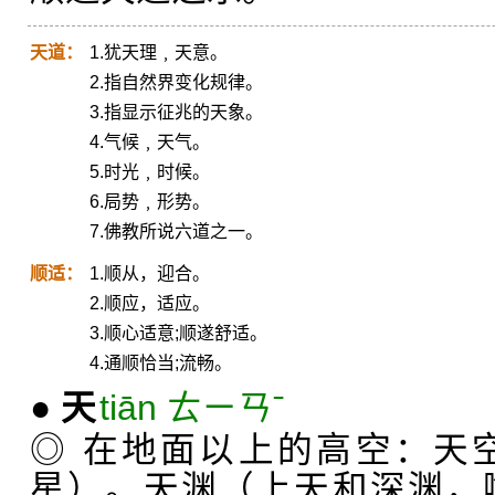
天道：
1.犹天理﹐天意。
2.指自然界变化规律。
3.指显示征兆的天象。
4.气候﹐天气。
5.时光﹐时候。
6.局势﹐形势。
7.佛教所说六道之一。
顺适：
1.顺从，迎合。
2.顺应，适应。
3.顺心适意;顺遂舒适。
4.通顺恰当;流畅。
●
天
tiān ㄊㄧㄢˉ
◎ 在地面以上的高空：天
星）。天渊（上天和深渊，