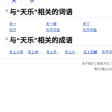
天
乐
与“天乐”相关的词语
天一
天一阁
天丁
乐万
乐不可支
乐不可极
与“天乐”相关的成语
天上人间
天上地下，惟我独尊
天上天下，惟我独尊
天上少有，地下难寻
天上石麟
乐不
|
|
关于我们
联系方式
粤ICP备1010