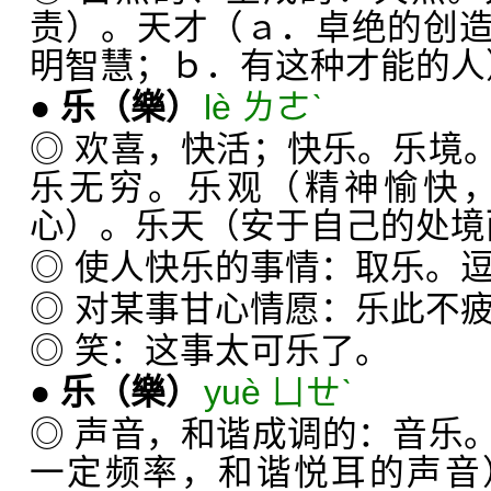
责）。天才（ａ．卓绝的创
明智慧；ｂ．有这种才能的人
●
乐
（樂）
lè ㄌㄜˋ
◎ 欢喜，快活；快乐。乐境
乐无穷。乐观（精神愉快
心）。乐天（安于自己的处境
◎ 使人快乐的事情：取乐。
◎ 对某事甘心情愿：乐此不
◎ 笑：这事太可乐了。
●
乐
（樂）
yuè ㄩㄝˋ
◎ 声音，和谐成调的：音乐
一定频率，和谐悦耳的声音