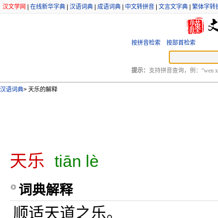
汉文学网
|
在线新华字典
|
汉语词典
|
成语词典
|
中文转拼音
|
文言文字典
|
繁体字转
按拼音检索
按部首检索
提示：
支持拼音查询，例：“wen xu
汉语词典
>
天乐的解释
天乐
tiān lè
词典解释
顺适天道之乐。