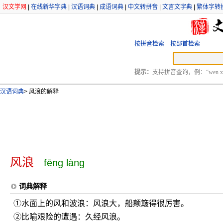
汉文学网
|
在线新华字典
|
汉语词典
|
成语词典
|
中文转拼音
|
文言文字典
|
繁体字转
按拼音检索
按部首检索
提示：
支持拼音查询，例：“wen xu
汉语词典
>
风浪的解释
风浪
fēng làng
词典解释
①水面上的风和波浪：风浪大，船颠簸得很厉害。
②比喻艰险的遭遇：久经风浪。