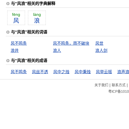
与“风浪”相关的字典解释
fēng
làng
风
浪
与“风浪”相关的词语
风不鸣条
风不鸣条，雨不破块
风世
浪井
浪人
浪人剑
与“风浪”相关的成语
风不鸣条
风丝不透
风中之烛
风中秉烛
风举云摇
浪声
|
|
关于我们
联系方式
粤ICP备1010