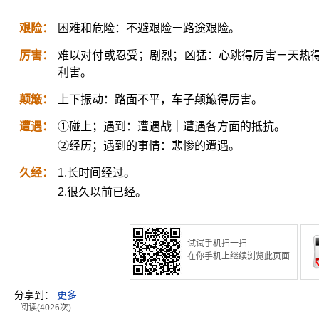
艰险：
困难和危险：不避艰险ㄧ路途艰险。
厉害：
难以对付或忍受；剧烈；凶猛：心跳得厉害ㄧ天热
利害。
颠簸：
上下振动：路面不平，车子颠簸得厉害。
遭遇：
①碰上；遇到：遭遇战｜遭遇各方面的抵抗。
②经历；遇到的事情：悲惨的遭遇。
久经：
1.长时间经过。
2.很久以前已经。
试试手机扫一扫
在你手机上继续浏览此页面
分享到：
更多
阅读(4026次)