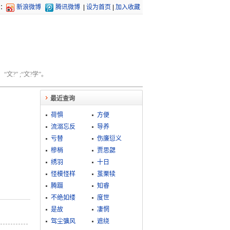
：
新浪微博
腾讯微博
|
设为首页
|
加入收藏
文?” ;“文?学”。
最近查询
荷惧
方便
流溺忘反
导养
亏替
伤廉愆义
槮梢
贾思勰
绣羽
十日
怪模怪样
茧栗犊
腾蹑
知睿
不绝如缕
度世
是故
凄惘
驾尘彍风
遮绕