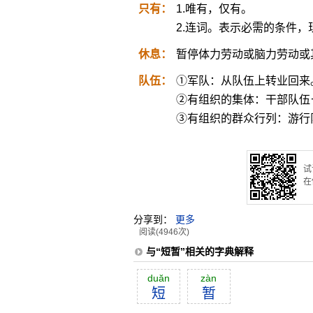
只有：
1.唯有，仅有。
2.连词。表示必需的条件，现
休息：
暂停体力劳动或脑力劳动或
队伍：
①军队：从队伍上转业回来
②有组织的集体：干部队伍
③有组织的群众行列：游行
试
在
分享到：
更多
阅读(4946次)
与“短暂”相关的字典解释
duăn
zàn
短
暂