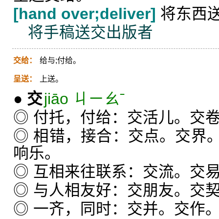
[hand over;deliver]
将东西
将手稿送交出版者
交给：
给与;付给。
呈送：
上送。
●
交
jiāo ㄐㄧㄠˉ
◎ 付托，付给：交活儿。交
◎ 相错，接合：交点。交界
响乐。
◎ 互相来往联系：交流。交
◎ 与人相友好：交朋友。交
◎ 一齐，同时：交并。交作