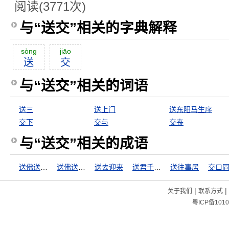
阅读(3771次)
与“送交”相关的字典解释
sòng
jiāo
送
交
与“送交”相关的词语
送三
送上门
送东阳马生序
交下
交与
交丧
与“送交”相关的成语
送佛送到西
送佛送到西天
送去迎来
送君千里，终须一别
送往事居
交口
|
|
关于我们
联系方式
粤ICP备1010