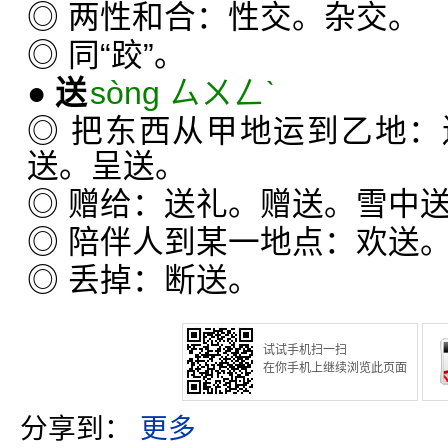
◎ 两性和合：性交。杂交。
◎ 同“跤”。
●
送
sòng ㄙㄨㄥˋ
◎ 把东西从甲地运到乙地
送。呈送。
◎ 赠给：送礼。赠送。雪中
◎ 陪伴人到某一地点：欢送
◎ 丢掉：断送。
试试手机扫一扫
在你手机上继续浏览此页面
分享到：
更多